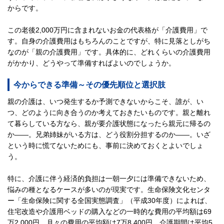
からです。
この老後2,000万円に含まれないお金の代表格が「介護費用」で
す。自身の介護費用はもちろんのことですが、特に見落としがち
なのが「親の介護費用」です。具体的に、どれくらいの介護費用
がかかり、どうやって準備すればよいのでしょうか。
今からできる準備～その優先順位と選択肢
親の介護は、いつ発生するか予測できないからこそ、誰が、い
つ、どのように向き合うのか考えておきたいものです。親と離れ
て暮らしている方なら、親が要介護状態になったら親元に帰るの
か――。兄弟姉妹がいる方は、どう役割分担するのか――。いざ
という時に慌てないためにも、事前に決めておくとよいでしょ
う。
特に、介護に伴う経済的負担は一朝一夕には準備できないため、
悩みの種となるケースが多いのが現実です。生命保険文化センタ
ー「生命保険に関する全国実態調査」（平成30年度）によれば、
住宅改造や介護用ベッドの購入などの一時的な費用の平均額は69
万2,000円、月々の費用の平均額は7万8,400円、介護期間は平均5