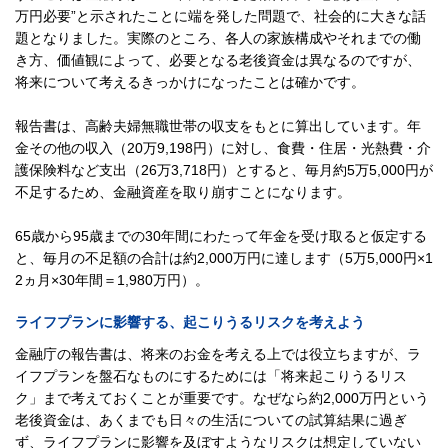
万円必要”と示されたことに端を発した問題で、社会的に大きな話
題となりました。実際のところ、各人の家族構成やそれまでの働
き方、価値観によって、必要となる老後資金は異なるのですが、
将来について考えるきっかけになったことは確かです。
報告書は、高齢夫婦無職世帯の収支をもとに算出しています。年
金その他の収入（20万9,198円）に対し、食費・住居・光熱費・介
護保険料など支出（26万3,718円）とすると、毎月約5万5,000円が
不足するため、金融資産を取り崩すことになります。
65歳から95歳までの30年間にわたって年金を受け取ると仮定する
と、毎月の不足額の合計は約2,000万円に達します（5万5,000円×1
2ヵ月×30年間＝1,980万円）。
ライフプランに影響する、起こりうるリスクを考えよう
金融庁の報告書は、将来のお金を考える上では役立ちますが、ラ
イフプランを盤石なものにするためには「将来起こりうるリス
ク」まで考えておくことが重要です。なぜなら約2,000万円という
老後資金は、あくまでも日々の生活についての試算結果に過ぎ
ず、ライフプランに影響を及ぼすようなリスクは想定していない