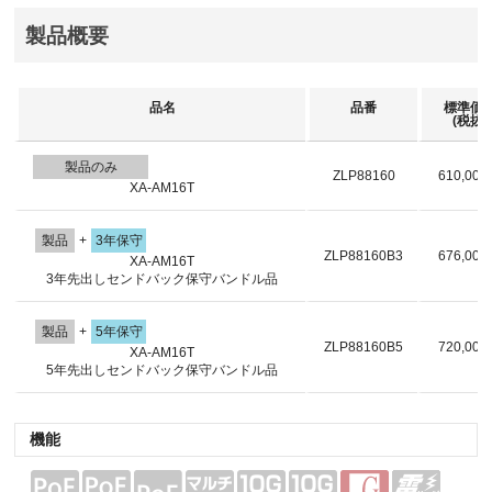
製品概要
品名
品番
標準価
(税抜)
製品のみ
ZLP88160
610,00
XA-AM16T
製品
+
3年保守
ZLP88160B3
676,00
XA-AM16T
3年先出しセンドバック保守バンドル品
製品
+
5年保守
ZLP88160B5
720,00
XA-AM16T
5年先出しセンドバック保守バンドル品
機能