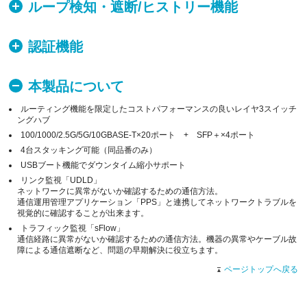
ループ検知・遮断/ヒストリー機能
認証機能
本製品について
ルーティング機能を限定したコストパフォーマンスの良いレイヤ3スイッチ
ングハブ
100/1000/2.5G/5G/10GBASE-T×20ポート + SFP＋×4ポート
4台スタッキング可能（同品番のみ）
USBブート機能でダウンタイム縮小サポート
リンク監視「UDLD」
ネットワークに異常がないか確認するための通信方法。
通信運用管理アプリケーション「PPS」と連携してネットワークトラブルを
視覚的に確認することが出来ます。
トラフィック監視「sFlow」
通信経路に異常がないか確認するための通信方法。機器の異常やケーブル故
障による通信遮断など、問題の早期解決に役立ちます。
ページトップへ戻る