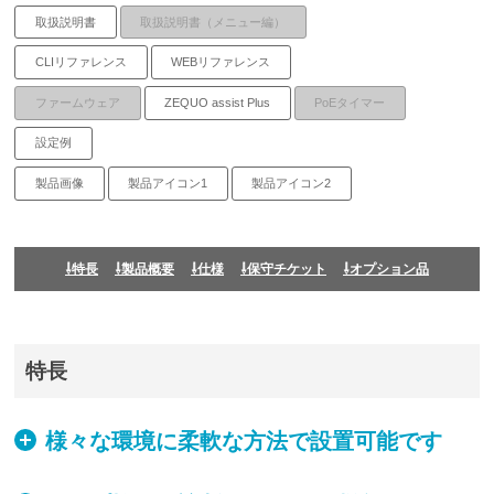
取扱説明書
取扱説明書（メニュー編）
CLIリファレンス
WEBリファレンス
ファームウェア
ZEQUO assist Plus
PoEタイマー
設定例
製品画像
製品アイコン1
製品アイコン2
特長
製品概要
仕様
保守チケット
オプション品
特長
様々な環境に柔軟な方法で設置可能です