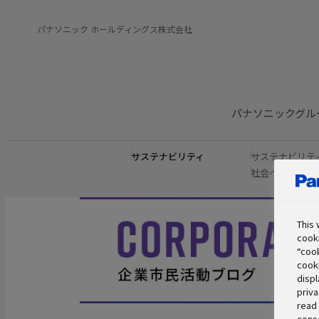
パナソニック ホールディングス株式会社
パナソニックグル
サステナビリティ
サステナビリテ
社会への取り組
This 
cooki
“cook
cooki
displ
priva
read 
conse