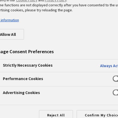
me functions are not displayed correctly after you have consented to the u
tising cookies, please try reloading the page.
 information
ブリッドカーワークショップを開
Allow All
age Consent Preferences
Strictly Necessary Cookies
Always Ac
Performance Cookies
Advertising Cookies
Reject All
Confirm My Choic