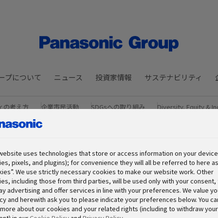
ープについて
ニュース
投資家情報
サステナビリティ
ィの考え方
企業市民活動
SDGsへの取り組み
Diversity, Equity & In
み
ガバナンスの取り組み
サステナビリティ データブック
website uses technologies that store or access information on your device 
es, pixels, and plugins); for convenience they will all be referred to here a
ies”. We use strictly necessary cookies to make our website work. Other
es, including those from third parties, will be used only with your consent, 
ay advertising and offer services in line with your preferences. We value yo
cy and herewith ask you to please indicate your preferences below. You ca
more about our cookies and your related rights (including to withdraw your
nt) in our
Cookie Policy
and
Privacy Policy
.