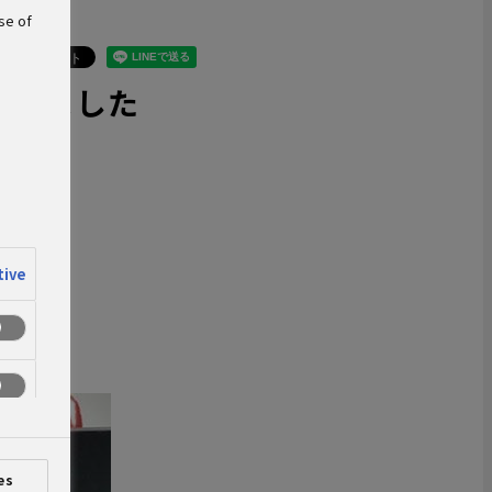
se of
催しました
tive
es