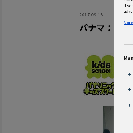
If so
adver
2017.09.15
環境
More
パナマ：ハイ
Man