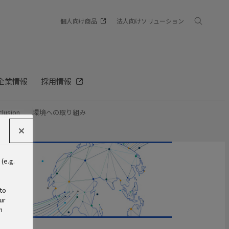
個人向け商品
法人向けソリューション
企業情報
採用情報
clusion
環境への取り組み
(e.g.
s
to
ur
n