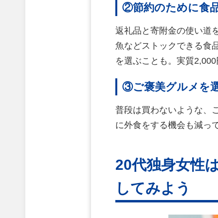
②節約のために食品
返礼品と寄附金の使い道
魚などストックできる食
を選ぶことも。実質2,0
③ご褒美グルメを選
普段は買わないような、
に外食をする機会も減っ
20代独身女性
してみよう