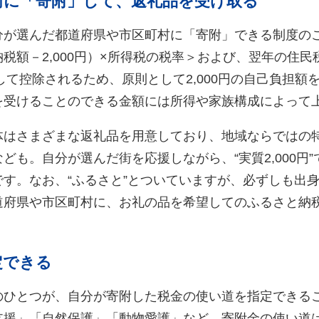
街に「寄附」して、返礼品を受け取る
分が選んだ都道府県や市区町村に「寄附」できる制度の
税額－2,000円）×所得税の税率＞および、翌年の住
＞として控除されるため、原則として2,000円の自己負担
を受けることのできる金額には所得や家族構成によって
体はさまざまな返礼品を用意しており、地域ならではの
ども。自分が選んだ街を応援しながら、“実質2,000円
す。なお、“ふるさと”とついていますが、必ずしも出
道府県や市区町村に、お礼の品を希望してのふるさと納
定できる
のひとつが、自分が寄附した税金の使い道を指定できる
支援」「自然保護」「動物愛護」など、寄附金の使い道