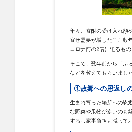
年々、寄附の受け入れ額
寄せ需要が増したここ数年
コロナ前の2倍に迫るも
そこで、数年前から「ふ
などを教えてもらいまし
①故郷への恩返しの
生まれ育った場所への恩
な野菜や果物が多いのも
するし家事負担も減って