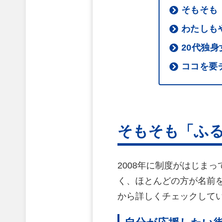
そもそも
わたしも
20代独
ココを要
そもそも「ふ
2008年に制度がはじま
く、ほとんどの方が名前
から詳しくチェックして