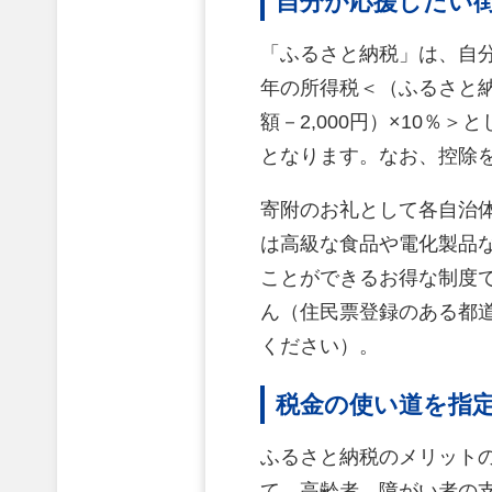
自分が応援したい
「ふるさと納税」は、自
年の所得税＜（ふるさと納
額－2,000円）×10％
となります。なお、控除
寄附のお礼として各自治
は高級な食品や電化製品な
ことができるお得な制度で
ん（住民票登録のある都
ください）。
税金の使い道を指
ふるさと納税のメリット
て、高齢者、障がい者の