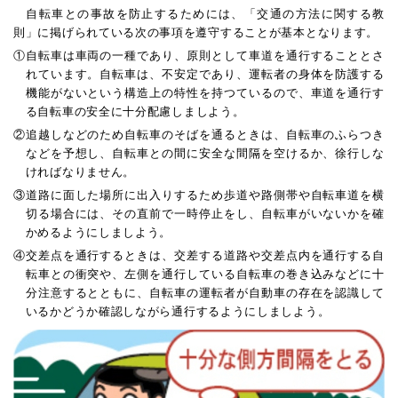
自転車との事故を防止するためには、「交通の方法に関する教
則」に掲げられている次の事項を遵守することが基本となります。
①
自転車は車両の一種であり、原則として車道を通行することとさ
れています。自転車は、不安定であり、運転者の身体を防護する
機能がないという構造上の特性を持つているので、車道を通行す
る自転車の安全に十分配慮しましよう。
②
追越しなどのため自転車のそばを通るときは、自転車のふらつき
などを予想し、自転車との間に安全な間隔を空けるか、徐行しな
ければなりません。
③
道路に面した場所に出入りするため歩道や路側帯や自転車道を横
切る場合には、その直前で一時停止をし、自転車がいないかを確
かめるようにしましよう。
④
交差点を通行するときは、交差する道路や交差点内を通行する自
転車との衝突や、左側を通行している自転車の巻き込みなどに十
分注意するとともに、自転車の運転者が自動車の存在を認識して
いるかどうか確認しながら通行するようにしましよう。