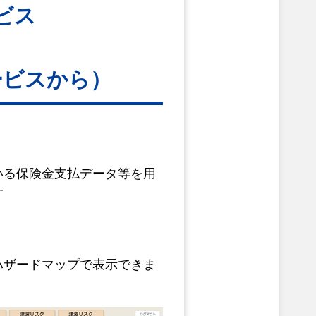
ビス
ービスから）
いる保険金支払データ等を用
す
ハザードマップで表示できま