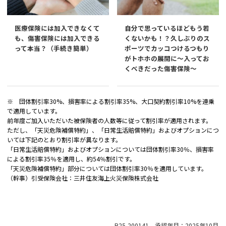
医療保険には加入できなくて
自分で思っているほどもう若
も、傷害保険には加入できる
くないかも！？久しぶりのス
って本当？（手続き簡単）
ポーツでカッコつけるつもり
がトホホの展開に～入ってお
くべきだった傷害保険～
※ 団体割引率30%、損害率による割引率35%、大口契約割引率10%を連乗
で適用しています。
前年度ご加入いただいた被保険者の人数等に従って割引率が適用されます。
ただし、「天災危険補償特約」、「日常生活賠償特約」およびオプションにつ
いては下記のとおり割引率が異なります。
「日常生活賠償特約」およびオプションについては団体割引率30％、損害率
による割引率35％を適用し、約54％割引です。
「天災危険補償特約」部分については団体割引率30％を適用しています。
（幹事）引受保険会社：三井住友海上火災保険株式会社
B25-200141 承認年月：2025年10月