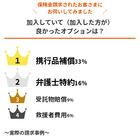
保険金請求されたお客さまに
＼ お伺いしてみました ／
加入していて（加入した方が）
良かったオプションは？
携行品補償
33%
弁護士特約
16%
受託物賠償
9%
救援者費用
6%
～実際の請求事例～