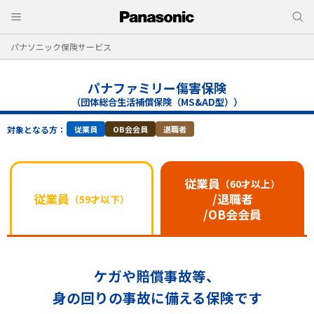
パナソニック保険サービス
パナファミリー傷害保険
（団体総合生活補償保険（MS&AD型））
対象となる方：
従業員
OB会会員
退職者
従業員
（60才以上）
従業員
/退職者
（59才以下）
/OB会会員
ケガや賠償事故等、
身の回りの事故に備える保険です