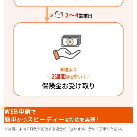
2～4
営業日
郵送より
2週間
＼
ほど早い！／
保険金お受け取り
WEB申請
で
簡単
スピーディー
実現！
かつ
な対応を
※状況によって日数が前後する場合がございます。予めご了承ください。