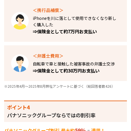
＜携行品補償＞
iPhoneを川に落として使用できなくなり新し
く購入した​
⇒保険金として約7万円お支払い
＜弁護士費用＞
自転車で車と接触した被害事故の弁護士交渉
⇒保険金として約30万円お支払い
※2025年4月～2025年8月弊社アンケートに基づく（総回答者数426）
ポイント4
パナソニックグループならではの割引率
59％
パナソニックグループ割引 最大約
適用！
※