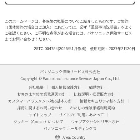
このホームぺージは、各保険の概要についてご紹介したものです。ご契約
（団体契約の場合はご加入）にあたっては、必ず「重要事項説明書」をよく
ご確認ください。ご不明な点等がある場合には、パナソニック保険サービス
までお問い合わせください。
25TC-004754(2026年1月作成) 使用期限：2027年2月20日
パナソニック保険サービス株式会社
Copyright © Panasonic Insurance Services Japan Co., Ltd.
会社概要
個人情報保護方針
勧誘方針
お客さま本位の業務運営方針
比較説明・推奨販売方針
カスタマーハラスメント対応基本方針
情報セキュリティ基本方針
採用に関するお問い合わせ
わたしの保険手帳利用規約
サイトマップ
サイトのご利用にあたって
クッキー（Cookie）について
ウェブアクセシビリティ方針
パナソニック ホールディングス
Area/Country