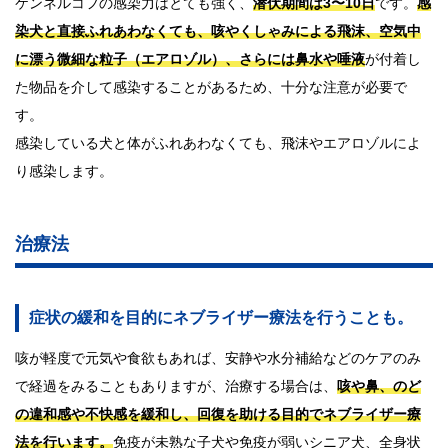
ケンネルコフの感染力はとても強く、
潜伏期間は3〜10日
です。
感
染犬と直接ふれあわなくても、咳やくしゃみによる飛沫、空気中
に漂う微細な粒子（エアロゾル）、さらには鼻水や唾液
が付着し
た物品を介して感染することがあるため、十分な注意が必要で
す。
感染している犬と体がふれあわなくても、飛沫やエアロゾルによ
り感染します。
治療法
症状の緩和を目的にネブライザー療法を行うことも。
咳が軽度で元気や食欲もあれば、安静や水分補給などのケアのみ
で経過をみることもありますが、治療する場合は、
咳や鼻、のど
の違和感や不快感を緩和し、回復を助ける目的でネブライザー療
法を行います。
免疫が未熟な子犬や免疫が弱いシニア犬、全身状