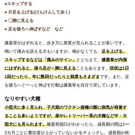
●スキップする
● 片足を上げる(けんけんして歩く)
● 〇脚に見える
● 足を後ろへ伸ばすなど など
膝蓋骨がはずれると、歩き方に異変が見られることが多いです。
鳴いて痛みを訴える犬もいますが、鳴かなくても、
足を上げる、
スキップするなどは「痛みのサイン」
ととらえて。
膝蓋骨が内側
にはずれると、後ろ足が • 脚に見える
こともあります。
症状は1日
1回だったり、年に数回だったりと頻度もさまざま
です。また、足
を後ろへぐーっと伸ばす行動は膝蓋骨を自分で戻しています。
なりやすい犬種
小型犬に多く見られ、子犬期のワクチン接種の際に病気が発覚す
ることも多いようですが、柴やレトリーバー系の犬種など中・大
型犬にも見られます。
膝蓋骨脱臼がわかったら、成長期の間は1〜
2カ月ごとに重症度が上がっていないかをチェックし、成長期が終