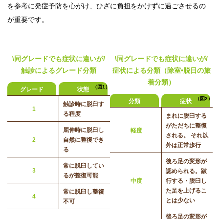
を参考に発症予防を心がけ、ひざに負担をかけずに過ごさせるの
が重要です。
\同グレードでも症状に違いが/
\同グレードでも症状に違いが/
触診によるグレード分類
症状による分類（除室•脱日の旅
着分類）
（図1）
グレード
状態
（図2）
分類
症状
触診時に脱臼す
1
る程度
まれに脱臼する
がただちに整復
屈伸時に脱臼し
軽度
される。 それ以
2
自然に整復でき
外は正常歩行
る
後ろ足の変形が
常に脱臼してい
3
認められる。跛
るが整復可能
中度
行する・脱臼し
た足を上げるこ
常に脱臼し整復
4
とは少ない
不可
後ろ足の変形が