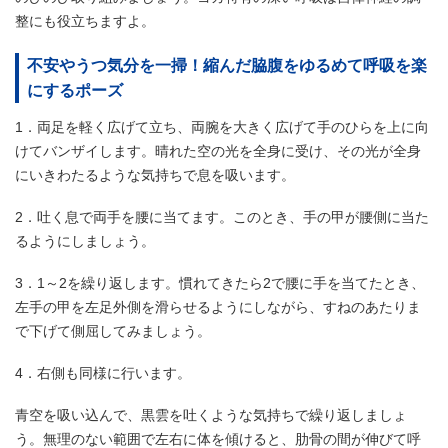
整にも役立ちますよ。
不安やうつ気分を一掃！縮んだ脇腹をゆるめて呼吸を楽
にするポーズ
1．両足を軽く広げて立ち、両腕を大きく広げて手のひらを上に向
けてバンザイします。晴れた空の光を全身に受け、その光が全身
にいきわたるような気持ちで息を吸います。
2．吐く息で両手を腰に当てます。このとき、手の甲が腰側に当た
るようにしましょう。
3．1～2を繰り返します。慣れてきたら2で腰に手を当てたとき、
左手の甲を左足外側を滑らせるようにしながら、すねのあたりま
で下げて側屈してみましょう。
4．右側も同様に行います。
青空を吸い込んで、黒雲を吐くような気持ちで繰り返しましょ
う。無理のない範囲で左右に体を傾けると、肋骨の間が伸びて呼