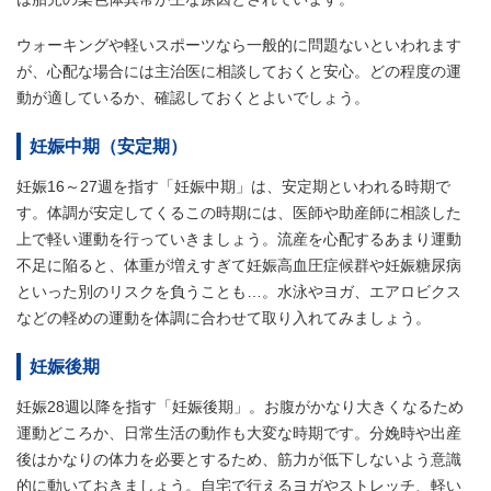
ウォーキングや軽いスポーツなら一般的に問題ないといわれます
が、心配な場合には主治医に相談しておくと安心。どの程度の運
動が適しているか、確認しておくとよいでしょう。
妊娠中期（安定期）
妊娠16～27週を指す「妊娠中期」は、安定期といわれる時期で
す。体調が安定してくるこの時期には、医師や助産師に相談した
上で軽い運動を行っていきましょう。流産を心配するあまり運動
不足に陥ると、体重が増えすぎて妊娠高血圧症候群や妊娠糖尿病
といった別のリスクを負うことも…。水泳やヨガ、エアロビクス
などの軽めの運動を体調に合わせて取り入れてみましょう。
妊娠後期
妊娠28週以降を指す「妊娠後期」。お腹がかなり大きくなるため
運動どころか、日常生活の動作も大変な時期です。分娩時や出産
後はかなりの体力を必要とするため、筋力が低下しないよう意識
的に動いておきましょう。自宅で行えるヨガやストレッチ、軽い