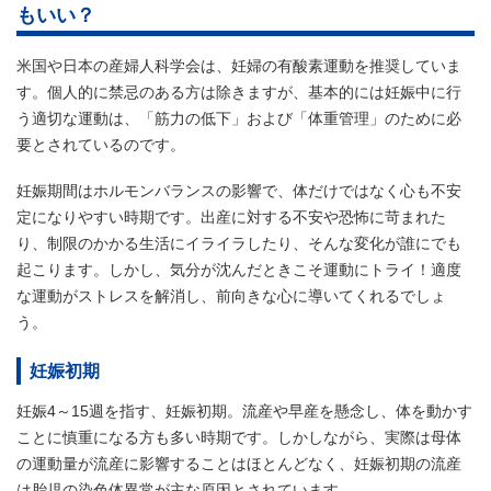
もいい？
米国や日本の産婦人科学会は、妊婦の有酸素運動を推奨していま
す。個人的に禁忌のある方は除きますが、基本的には妊娠中に行
う適切な運動は、「筋力の低下」および「体重管理」のために必
要とされているのです。
妊娠期間はホルモンバランスの影響で、体だけではなく心も不安
定になりやすい時期です。出産に対する不安や恐怖に苛まれた
り、制限のかかる生活にイライラしたり、そんな変化が誰にでも
起こります。しかし、気分が沈んだときこそ運動にトライ！適度
な運動がストレスを解消し、前向きな心に導いてくれるでしょ
う。
妊娠初期
妊娠4～15週を指す、妊娠初期。流産や早産を懸念し、体を動かす
ことに慎重になる方も多い時期です。しかしながら、実際は母体
の運動量が流産に影響することはほとんどなく、妊娠初期の流産
は胎児の染色体異常が主な原因とされています。