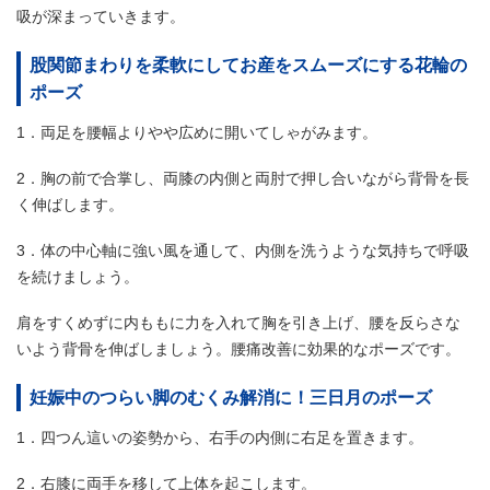
吸が深まっていきます。
股関節まわりを柔軟にしてお産をスムーズにする花輪の
ポーズ
1．両足を腰幅よりやや広めに開いてしゃがみます。
2．胸の前で合掌し、両膝の内側と両肘で押し合いながら背骨を長
く伸ばします。
3．体の中心軸に強い風を通して、内側を洗うような気持ちで呼吸
を続けましょう。
肩をすくめずに内ももに力を入れて胸を引き上げ、腰を反らさな
いよう背骨を伸ばしましょう。腰痛改善に効果的なポーズです。
妊娠中のつらい脚のむくみ解消に！三日月のポーズ
1．四つん這いの姿勢から、右手の内側に右足を置きます。
2．右膝に両手を移して上体を起こします。