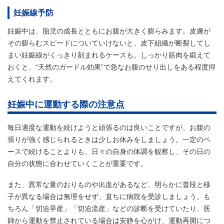
妊娠線予防
妊娠中は、胎児の成長とともにお腹が大きく膨らみます。皮膚が
その膨らむスピードについていけないと、皮下組織が断裂してし
まい妊娠線がくっきり刻まれるケースも。しっかり筋肉を鍛えて
おくと、“天然のガードル効果”で急なお腹のせり出しをある程度抑
えてくれます。
妊娠中に運動する際の注意点
毎日適度な運動を続けようと頑張るのは良いことですが、お腹の
張りが強く感じられるときは少しお休みをしましょう。一定のペ
ースで続けることよりも、日々の自身の体調を観察し、その日の
自分の状態に合わせていくことが重要です。
また、異常な量のおりものや出血があるなど、明らかに普段と様
子が異なる場合は無理をせず、直ちに病院を受診しましょう。も
ちろん「切迫早産」「切迫流産」などの診断を受けていたり、医
師から運動を禁止されている場合は安静を心がけ、運動再開につ