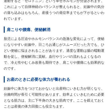
運動すると「セロトニン」という幸せホルモンが分泌されます。
これによって自律神経のバランスが整えられると、妊娠中の気分
の落ち込みはもちろん、産後うつの発症率までもが下がるといわ
れています。
肩こりや腰痛、便秘解消
胎児による圧迫やホルモンバランスの急激な変化によって、便秘
になりやすい妊娠中。日ごろお通じがスムーズだった方でも、ひ
どい便秘に悩まされることがあります。適度な運動は腸の蠕動運
動を促し、便秘解消に貢献。血行やリンパの流れもよくなるの
で、冷え性やむくみ改善も期待でき、肩こりや腰痛にも効果的な
のです。
お産のときに必要な体力が養われる
妊娠中に体力をつけておかないと出産時にいきむ力が弱くなり、
分娩時間が長引く可能性があります。効率よくいきむために必要
となる筋力は、主に下半身の大きな筋肉です。ここを鍛えておく
ことは産後の体力回復にも役立ちます。