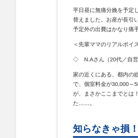
平日昼に無痛分娩を予定
替えました。お産が長引
予定外の出費はかなり痛
＜先輩ママのリアルボイ
◇ N.Aさん（20代／自
家の近くにある、都内の
で、個室料金が30,000
が、まさかここまでとは！
た……。
知らなきゃ損