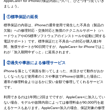
AppleCare+ for iPhoneの保証内容について、ひとつずつ見ていき
ましょう。
①標準保証の延長
標準保証の内容は、iPhoneの通常使用で発生した不具合（製品の
欠陥）への修理対応・交換対応と無償のテクニカルサポート（ハ
ードウェアやiOS標準ソフトウェアのインストールや起動に関する
電話サポート）です。標準保証だと不具合への対応が購入後1年
間、無償サポートが90日間ですが、AppleCare+ for iPhoneではこ
れが「加入期間中ずっと」に延長されます。
②過失や事故による修理サービス
iPhoneを落として画面を割ってしまった、水没させて動作がおか
しくなったなど使用者のミスや事故でiPhoneが故障した場合に、
通常の修理料金よりはるかに安い金額で修理してくれるサービス
です。
利用できるのは1年間に2回までですが、AppleCare+に加入してい
ない場合、モデルや故障内容によっては修理料金が90,000円を超
えるケースもあります。AppleCare+加入の場合、保証対象の修理