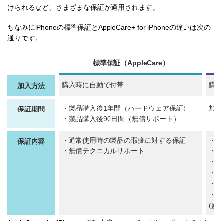
けられるなど、さまざまな保証が適用されます。
ちなみにiPhoneの標準保証とAppleCare+ for iPhoneの違いは次の
通りです。
標準保証（AppleCare）
購入時に自動で付帯
購
加入方法
・製品購入後1年間（ハードウェア保証）
加
保証期間
・製品購入後90日間（無償サポート）
・通常使用時の製品の瑕疵に対する保証
・
保証内容
・無償テクニカルサポート
・
・
・
・
・
(