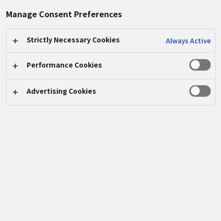
#車いすふれあいロードレース
Manage Consent Preferences
Strictly Necessary Cookies
Always Active
Performance Cookies
Advertising Cookies
パナソニックグループが支援する「第36回 岡山吉備
高原 車いすふれあいロードレース」が10月13日に岡
山県吉備中央町の吉備高原都市で開催されました。本
大会は、車いすランナーと一般ランナーが同じフィ－