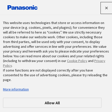
パナソニック ホールディングス株式会社
This website uses technologies that store or access information on
your device (e.g. cookies, pixels, and plugins); for convenience they
will all be referred to here as “cookies”. We use strictly necessary
サステナビリティ
cookies to make our website work. Other cookies, including those
from third parties, will be used only with your consent, to display
advertising and offer services in line with your preferences. We value
your privacy and herewith ask you to please indicate your preferences
below. You can read more about our cookies and your related rights
(including to withdraw your consent) in our
Cookie Policy
and
Privacy
Policy
.
If some functions are not displayed correctly after you have
consented to the use of advertising cookies, please try reloading the
2024.11.18
日本
page.
「第36回 岡山吉備高原 車いすふれ
More information
あいロードレース」を支援
Allow All
#パナソニック吉備
#岡山吉備高原