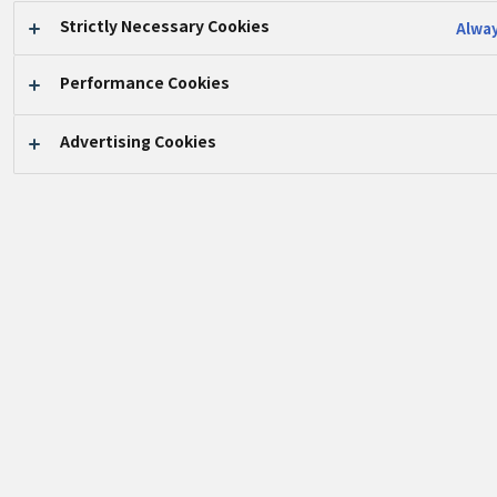
#CSR
#ECO RELAY
#panasonic
#Panasonic Cares
Strictly Necessary Cookies
Alway
#PanasonicThailand
#Thailand
#พานาโซนิค
#พานาโซนิคแคร์
Performance Cookies
タイのパナソニックグループは、持続可能な開発目標
Advertising Cookies
（
SDGs
）に沿った事業体制を構築し、「人と社会と
地球の幸せのために」をコンセプトに、タイ社会への
貢献活動「
Panasonic Cares
」を
2023
年度にローンチ
しました。健康と福祉（
Good Health & Well-
Being
）、教育（
Quality Education
）、生態系保全
（
Life on Land
）を主なテーマとし、タイ各地での活
動を活発化させています。
ローンチ後初めての
1
年間では、
7
つのプログラムを実
施することができました。