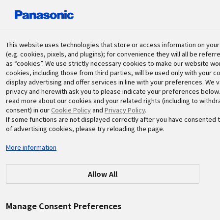
パナソニック ホールディングス株式会社
This website uses technologies that store or access information on you
(e.g. cookies, pixels, and plugins); for convenience they will all be referr
as “cookies”. We use strictly necessary cookies to make our website wo
サステナビリティ
cookies, including those from third parties, will be used only with your c
display advertising and offer services in line with your preferences. We 
privacy and herewith ask you to please indicate your preferences below.
read more about our cookies and your related rights (including to withd
consent) in our
Cookie Policy
and
Privacy Policy
.
If some functions are not displayed correctly after you have consented 
of advertising cookies, please try reloading the page.
More information
2024.05.22
その他の活動
タイのパナソニックグループ、社会
Allow All
活動プロジェクト「Panasonic
Cares」をローンチ
Manage Consent Preferences