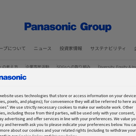
ープについて
ニュース
投資家情報
サステナビリティ
ィの考え方
企業市民活動
SDGsへの取り組み
Diversity, Equity & In
み
ガバナンスの取り組み
サステナビリティ データブック
website uses technologies that store or access information on your device 
es, pixels, and plugins); for convenience they will all be referred to here a
ies”. We use strictly necessary cookies to make our website work. Other
es, including those from third parties, will be used only with your consent, 
ay advertising and offer services in line with your preferences. We value yo
cy and herewith ask you to please indicate your preferences below. You ca
more about our cookies and your related rights (including to withdraw your
nt) in our
Cookie Policy
and
Privacy Policy
.