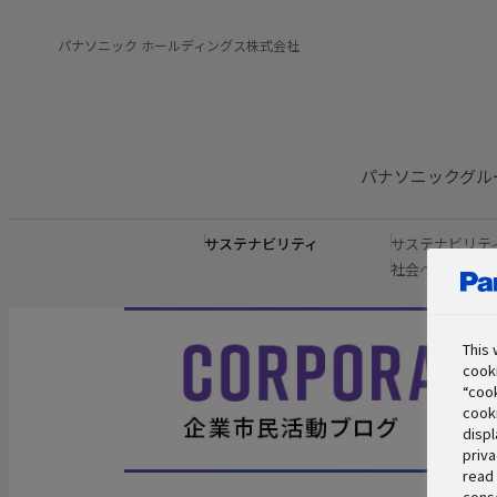
パナソニック ホールディングス株式会社
パナソニックグル
サステナビリティ
サステナビリテ
社会への取り組
This 
cooki
“cook
cooki
displ
priva
read 
conse