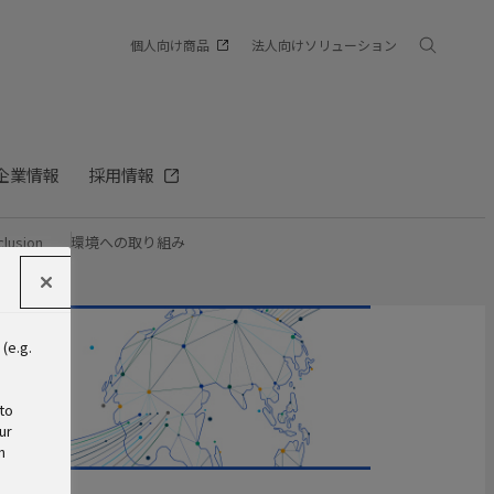
個人向け商品
法人向けソリューション
企業情報
採用情報
clusion
環境への取り組み
(e.g.
s
to
ur
n