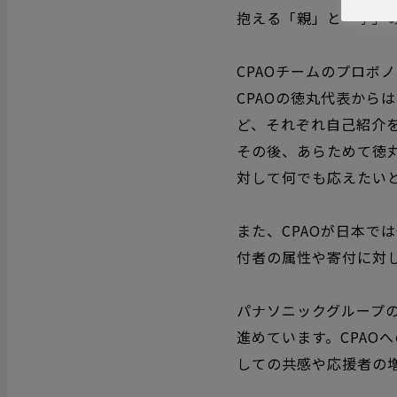
抱える「親」と「子」
CPAOチームのプロボ
CPAO
の徳丸代表からは
ど、それぞれ自己紹介
その後、あらためて徳
対して何でも応えたい
また、
CPAO
が日本では
付者の属性や寄付に対
パナソニックグループ
進めています。
CPAO
へ
しての共感や応援者の