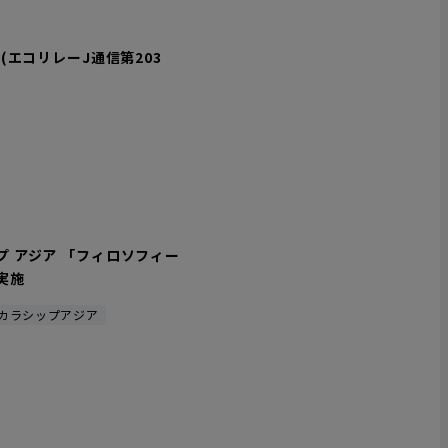
(エコリレーJ通信第203
プ アジア 「フィロソフィー
実施
スカラシップアジア