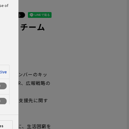
se of
PAO」チーム
tive
チームメンバーのキッ
「団体の
PR
、広報戦略の
チームが支援先に関す
です。
いを大切に、生活困窮を
es