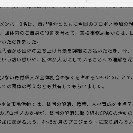
の生活安定や環境改善に向けた支援活動を実施している団体
ノメンバー
9
名は、自己紹介とともに今回のプロボノ参加の
、団体内のご自身の役割を含めて、兼松事務局長からは、
をいただきました。
丸代表から団体の立ち上げ背景を詳細にお話いただき、今、
という熱い想いや、団体が大切にしていることへの理解を深
少ない寄付収入が全体割合の多くを占める
NPO
とのことで
しての団体の考えなども共有してもらいました。
の企業市民活動では、貧困の解消、環境、人材育成を重点テ
のプロボノの支援が、貧困の解消に取り組む
CPAO
の活動の
増加に繋がるよう、
4
～
5
か月のプロジェクトに取り組んでい