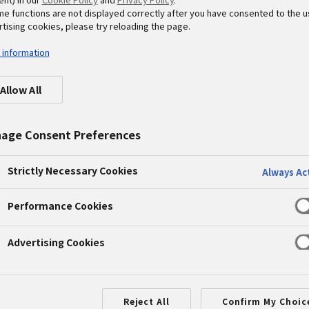
me functions are not displayed correctly after you have consented to the u
tising cookies, please try reloading the page.
NGO支援
 information
たNPO/NGO支援 プロボノ「C
Allow All
#プロボノ
age Consent Preferences
Strictly Necessary Cookies
Always Ac
/NGOサポート プロボノプログラムの今年度支援先の「
CPAO
」と
月
6
日（火）にオンラインで実施されました。支援内容は
Performance Cookies
グは支援先とチームとの初顔合わせの場面であるとともに、
Advertising Cookies
ロジェクトの進め方に関する方向性を明確にすることが目的
の貧困」解決は、「家庭や親が抱える貧困」解消からという思
Reject All
Confirm My Choic