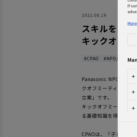
If so
adver
2022.08.19
NPO／
More
スキルを活かし
キックオフ
#CPAO
#NPO/NGO支援
Man
Panasonic NPO
クオフミーティングが
7
立案」です。
キックオフミーティン
る基礎知識を得て、プ
CPAOは、「子ども