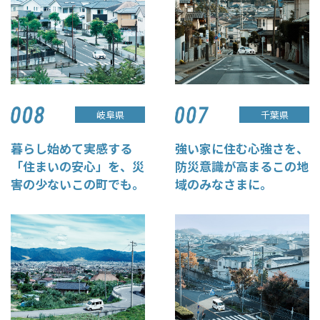
岐阜県
千葉県
暮らし始めて実感する
強い家に住む心強さを、
「住まいの安心」を、災
防災意識が高まるこの地
害の少ないこの町でも。
域のみなさまに。