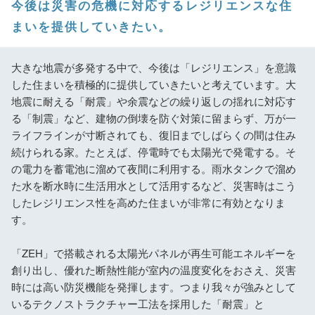
今後は災害の危機に対応するレジリエンスな住
まいを提供していきたい。
大きな地震が多発する中で、今後は「レジリエンス」を意識
した住まいを積極的に提供していきたいと考えています。大
地震に耐える「耐震」や余震などの繰り返しの揺れに対応す
る「制震」など、建物の倒壊を防ぐ対策に留まらず、万が一
ライフラインが寸断されても、復旧までしばらくの間は住み
続けられる家。たとえば、停電時でも太陽光で発電する。そ
の電力を蓄電池に溜めて夜間に利用する。雨水タンクで溜め
た水を断水時に生活用水として活用するなど、災害時はこう
したレジリエンス性を高めた住まいが非常に有効となりま
す。
「ZEH」で搭載される太陽光パネルが再生可能エネルギーを
創り出し、優れた断熱性能が室内の温度変化をおさえ、災害
時には高い防災機能を発揮します。つまり我々が強みとして
いるテクノストラクチャー工法を採用した「耐震」と