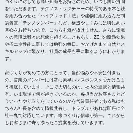
づくりに対しても高い知識をお持ちのため、いつも鋭い質問
をいただきます。テクノストラクチャーの特長である木と鉄
を組み合わせた「ハイブリッド工法」や建物に組み込んだ制
震装置「テクノダンパー」など、構造やしくみには特に高い
関心をお持ちなので、こちらも気が抜けません。さらに環境
への意識は我々の想像を超えることもあり、ZEHの断熱効果
や省エネ性能に関しては勉強の毎日。おかげさまで自然とス
キルアップに繋がり、社員の成長も手に取るようにわかりま
す。
家づくりが初めての方にとって、当然悩みや不安は付きも
の。営業のメンバーには常に素早いレスポンスを心がけるよ
う徹底しています。そこで大切なのは、社内の連携と情報共
有。いま現場で何が起きているのか、各担当がお客さまとど
ういったやり取りをしているのかを営業責任者である私はも
ちろん社長を含めて情報共有し、トラブルがあれば即座に全
社一丸で対応しています。家づくりは信頼が第一。これから
もお客さまに寄り添ったご提案を続けていきます。