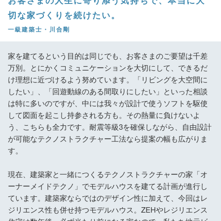
お客さまの人生に寄り添う気持ちで、本当に大
切な家づくりを続けたい。
一級建築士・川合剛
家を建てるという目的は同じでも、お客さまのご要望は千差
万別。とにかくコミュニケーションを大切にして、できるだ
け理想に近づけるよう努めています。「リビングを大空間に
したい」、「回遊動線のある間取りにしたい」といった相談
は特に多いのですが、中には我々が設計で使うソフトを駆使
して図面を起こし持参される方も。その熱量に負けないよ
う、こちらも全力です。耐震等級3を確保しながら、自由設計
が可能なテクノストラクチャー工法なら提案の幅も広がりま
す。
現在、建築家と一緒につくるテクノストラクチャーの家「オ
ーナーメイドテクノ」でモデルハウスを建てる計画が進行し
ています。建築家ならではのデザイン性に加えて、今回はレ
ジリエンス性も併せ持つモデルハウス。ZEHやレジリエンス