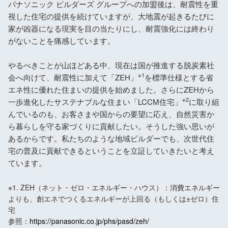
パナソニック ビルダーズ グループへの加盟後は、耐震性を重
視した住宅の提供を続けていますが、大地震が起きるたびに
家が凶器になる現実を目の当たりにし、耐震強化には終わり
がないことを痛感しています。
やるべきことが山ほどある中、現在は国が推進する脱炭素社
※1
会へ向けて、耐震性に加えて「ZEH」
を標準仕様とする省
エネ性に優れた住まいの提供を始めました。さらにZEHから
※2
一歩進化したサステナブルな住まい「LCCM住宅」
に取り組
んでいるのも、お客さまや国からの要望に応え、自然災害か
ら暮らしを守る家づくりに貢献したい。そうした強い思いが
あるからです。私たちのような地域ビルダーでも、次世代住
宅の普及に貢献できるということを立証していきたいと考え
ています。
※1. ZEH（ネット・ゼロ・エネルギー・ハウス）：消費エネルギー
よりも、創エネでつくるエネルギーが上回る（もしくは±ゼロ）住
宅
参照：
https://panasonic.co.jp/phs/pasd/zeh/