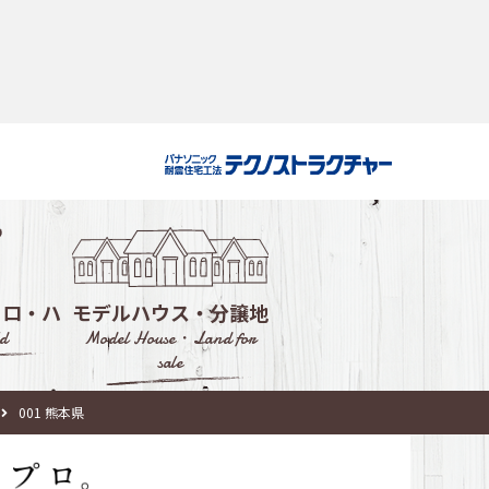
・ロ・ハ
モデルハウス・分譲地
d
Model House・Land for
sale
ルハウス
001 熊本県
会社選び