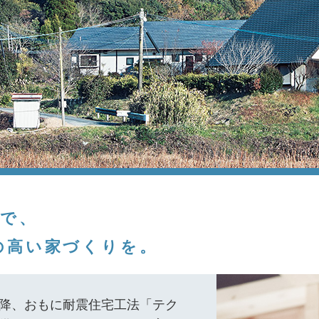
町で、
の高い家づくりを。
降、おもに耐震住宅工法「テク