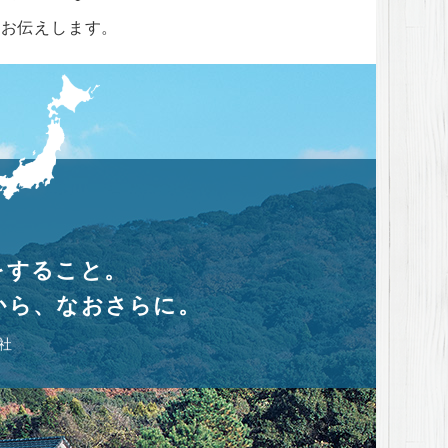
をお伝えします。
ケジュール
家を貸す｣準備
ギは「断熱」
そ「保証」が大事
をすること。
から、なおさらに。
社