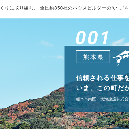
くりに取り組む、
全国約350社のハウスビルダーの“いま”
家づくり完璧！ス
｢転機｣への備え！｢わが
快適のヒミツ！そのカ
長持ちする家！だからこ
信頼される仕事
いま、この町だ
熊本市南区 大海建設株式会