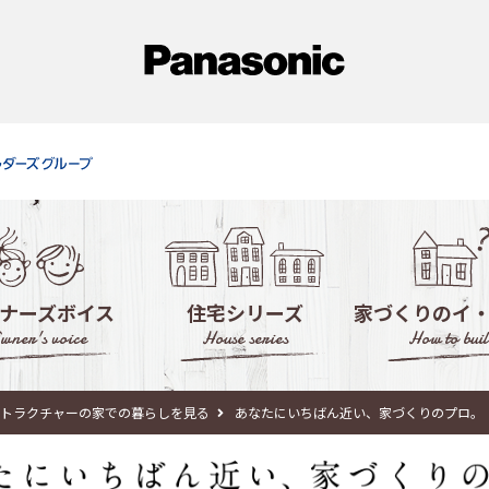
ナーズボイス
住宅シリーズ
家づくりのイ
wner's voice
House series
How to buil
徹底活用！モデ
ストラクチャーの家での暮らしを見る
あなたにいちばん近い、家づくりのプロ。
失敗しない！住宅