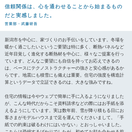
信頼関係は、心を通わせることから始まるもの
だと実感しました。
営業部・武藤研吾
新潟市を中心に、家づくりのお手伝いをしています。冬場を
暖かく過ごしたいというご要望は特に多く、断熱パネルなど
近年目覚しく進化する断熱材を中心に、様々なご提案を行っ
ています。どんなご要望にも自信を持ってお応えできるの
は、ベースにテクノストラクチャーの強さと安心感があるか
らです。地震にも積雪にも備えは重要。住宅の強度を構造計
算というデータで立証できるのは、大きな強みですね。
住宅の情報は今やウェブで簡単に手に入るようになりました
が、こんな時代だからこそ資料請求などの際にはお手紙を添
えるようにしています。実は数年前、雪が降り積もる日にお
客さまがモデルハウスまで足を運んでくださいまして。「手
紙での約束は破るわけにはいかない」とおっしゃいました。
こちらは恐縮するばかりでしたが、初めてお顔を合わせる前