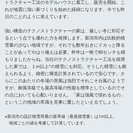
トラクチャー工法のモデルハウスに着工し、販売を開始。こ
れが地震に強い家づくりを始めた経緯になります。今でも昨
日のことのように覚えています。
強い構造のテクノストラクチャーの家は、厳しい冬に対応す
るという点でも優れた力を発揮します。新潟市内は比較的積
雪量の少ない地域ですが、それでも数年おきにドカっと降る
ことがあってやはり備えは必要。昨年は一晩で80センチも積
もりましたからね。当社のテクノストラクチャー工法を採用
※
した家では、１m以上
の積雪にも対応。そうした積雪にも耐
えられるよう、緻密に構造計算されているので安心です。さ
らにこのあたりの冬場の突風は強烈でそれこそ台風のようで
すが、耐風等級でも最高等級の性能を標準としているのでそ
の点においても心配いりません。「家は強風で揺れるもの」
というこの地域の常識を見事に覆したといえるでしょう。
※新潟市の設計積雪荷重の基準値（垂直積雪量）は1m以上。
地域ごとの値を考慮して計算しています。