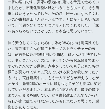
一番の理由です。実家の敷地内に建てる予定で進めてい
ましたが、市街化調整区域ということもあって、そう簡
単にはいきませんでした。その時、唯一力になってくれ
たのが東邦建工さんだったんです。とにかくいろいろ調
べて、問題をひとつひとつクリアしてくれました。「家
をあきらめないでよかった」と本当に思っています。
長く安心してくらすために、私が求めたのは耐震性でし
た。東邦建工さんが建てるテクノストラクチャーの家
は、耐震等級3が標準仕様だと聞き、ほとんど即決でした
ね。妻がこだわったのは、キッチンからお風呂までまっ
すぐ行き来できる動線。家事をしていても子どもたちの
様子が見られてすぐに飛んでいける安心が欲しかったよ
うです。実は建築中に、もう一人子どもが増えることが
わかり、急遽2階のホールに扉をつけて子ども部屋に変更
していただきました。着工後にも関わらず、最後の最後
までわがままを聞いていただき東邦建工さんでなかった
らわが家は建てられなかったかもしれないと思うと、感
謝しかありません。