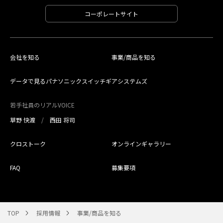
コーポレートサイト
会社を知る
事業/商品を知る
データで見るパナソニックスイッチギアシステムズ
若手社員のリアルVOICE
草野 快渡
西田 将司
クロストーク
オンラインギャラリー
FAQ
募集要項
TOP
採用情報
事業/商品を知る