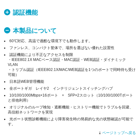
認証機能
本製品について
60℃対応、高温で過酷な環境下でも動作します。
ファンレス、コンパクト筐体で、場所を選ばない優れた設置性
認証機能により不正なアクセスを制限
・IEEE802.1X MACベース認証・MAC認証・WEB認証・ダイナミック
VLAN
・トリプル認証（IEEE802.1X/MAC/WEB認証を1つのポートで同時待ち受け
可能）
日本語WEB管理機能
全ポートギガ レイヤ2 インテリジェントスイッチングハブ
10/100/1000Mbps×16ポート + SFP×2スロット（10/100/1000Tポート
と排他利用）
オリジナルのループ検知・遮断機能・ヒストリー機能でトラブルを回避、
高信頼ネットワークを実現
光ポート状態診断機能により障害発生時の簡易的な光の状態確認が可能で
す。
ページトップへ戻る