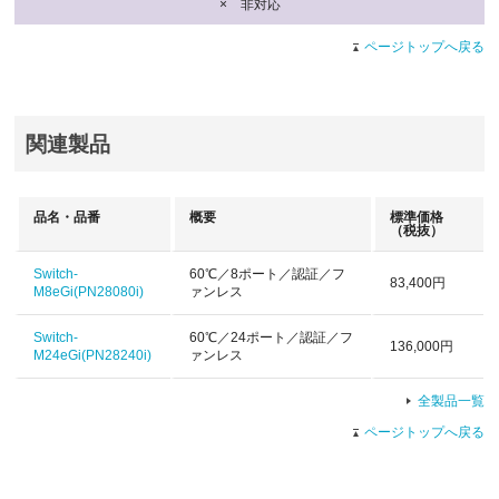
× 非対応
ページトップへ戻る
関連製品
品名・品番
概要
標準価格
（税抜）
Switch-
60℃／8ポート／認証／フ
83,400円
M8eGi(PN28080i)
ァンレス
Switch-
60℃／24ポート／認証／フ
136,000円
M24eGi(PN28240i)
ァンレス
全製品一覧
ページトップへ戻る