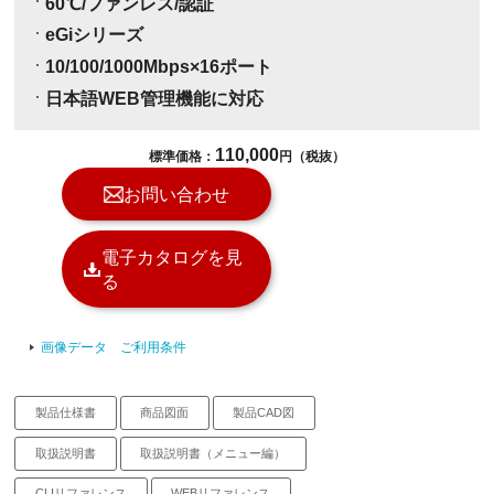
60℃/ファンレス/認証
eGiシリーズ
10/100/1000Mbps×16ポート
日本語WEB管理機能に対応
110,000
標準価格：
円（税抜）
お問い合わせ
電子カタログを見
る
画像データ ご利用条件
製品仕様書
商品図面
製品CAD図
取扱説明書
取扱説明書（メニュー編）
CLIリファレンス
WEBリファレンス