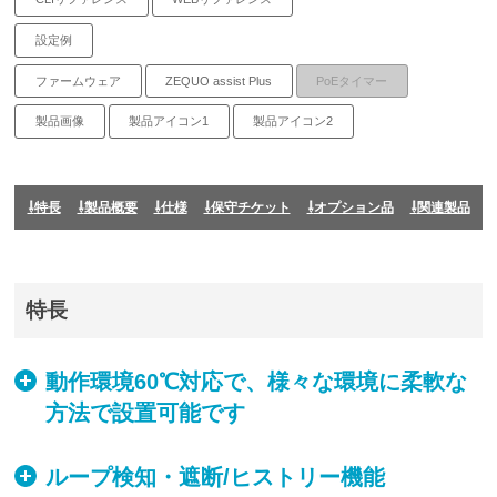
設定例
ファームウェア
ZEQUO assist Plus
PoEタイマー
製品画像
製品アイコン1
製品アイコン2
特長
製品概要
仕様
保守チケット
オプション品
関連製品
特長
動作環境60℃対応で、様々な環境に柔軟な
方法で設置可能です
ループ検知・遮断/ヒストリー機能