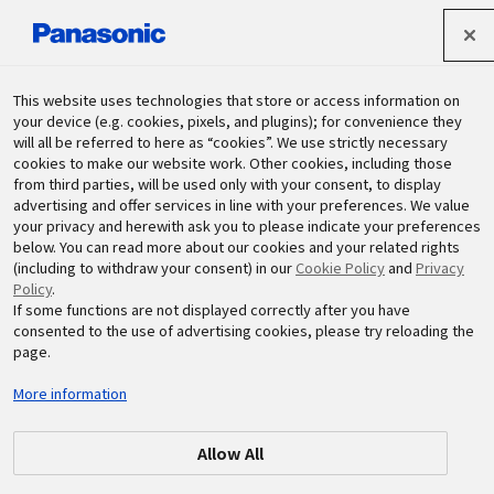
パナソニック ホールディングス株式会社
This website uses technologies that store or access information on
your device (e.g. cookies, pixels, and plugins); for convenience they
will all be referred to here as “cookies”. We use strictly necessary
サステナビリティ
cookies to make our website work. Other cookies, including those
from third parties, will be used only with your consent, to display
advertising and offer services in line with your preferences. We value
your privacy and herewith ask you to please indicate your preferences
below. You can read more about our cookies and your related rights
(including to withdraw your consent) in our
Cookie Policy
and
Privacy
Policy
.
If some functions are not displayed correctly after you have
consented to the use of advertising cookies, please try reloading the
2025.11.27
日本
page.
神奈川・海の公園でアマモ播種（種
More information
まき）活動を実施
Allow All
#ECO RELAY JAPAN
#アマモ場再生