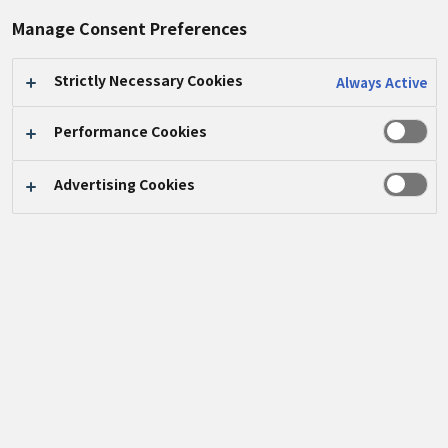
Manage Consent Preferences
大きな社会課題である気候変動は、水温上昇をはじめ
海中の環境にも大きな影響を与えています。海藻類が
Strictly Necessary Cookies
Always Active
激減して、海底が砂漠のようになってしまう「磯焼
け」もその一つです。こうした課題に対し、東京湾
Performance Cookies
UMI
プロジェクトでは、
CO
を吸収し、多様な生物の
2
すみかでもある藻場の再生活動に取り組んでいます。
Advertising Cookies
パナソニックグループは環境保全活動の一環として参
画しています。
11
月
15
日（土）、横浜・海の公園にて、アマモの播種
（種まき）を行いました。栗田工業㈱、㈱明電舎、東
洋建設㈱と共催し、総勢約
75
名、うちパナソニックか
ら
13
名が参加しました。