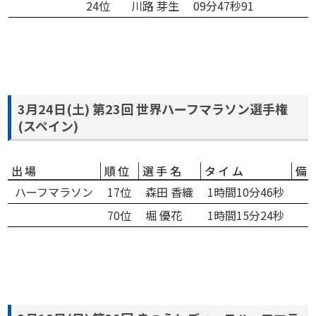
24位
川路 芽生
09分47秒91
3月24日(土) 第23回 世界ハーフマラソン選手権
(スペイン)
出場
順位
選手名
タイム
備
ハーフマラソン
17位
森田 香織
1時間10分46秒
70位
堀 優花
1時間15分24秒