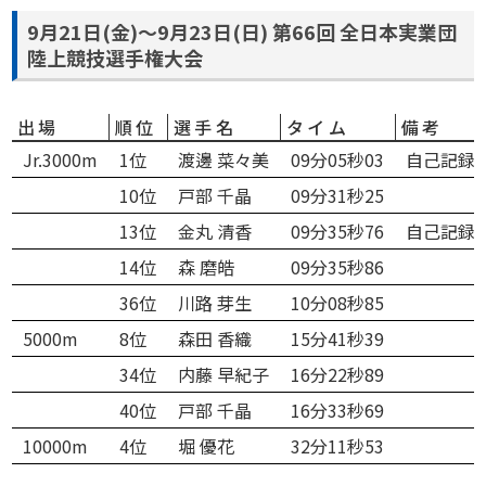
9月21日(金)～9月23日(日) 第66回 全日本実業団
陸上競技選手権大会
出場
順位
選手名
タイム
備考
Jr.3000m
1位
渡邊 菜々美
09分05秒03
自己記録
10位
戸部 千晶
09分31秒25
13位
金丸 清香
09分35秒76
自己記録
14位
森 磨皓
09分35秒86
36位
川路 芽生
10分08秒85
5000m
8位
森田 香織
15分41秒39
34位
内藤 早紀子
16分22秒89
40位
戸部 千晶
16分33秒69
10000m
4位
堀 優花
32分11秒53