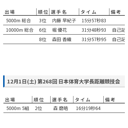
出場
順位
選手名
タイム
備考
5000m 総合
3位
内藤 早紀子
15分57秒83
10000m 総合
6位
堀 優花
31分48秒93
自己記
8位
森田 香織
31分57秒95
自己記
12月1日(土) 第268回 日本体育大学長距離競技会
出場
順位
選手名
タイム
備考
5000m 5組
2位
森 磨皓
16分19秒64