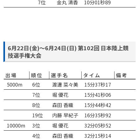
7位
金丸 清香
10分01秒89
6月22日(金)～6月24日(日) 第102回 日本陸上競
技選手権大会
出場
順位
選手名
タイム
備考
5000m
6位
渡邊 菜々美
15分37秒17
7位
堀 優花
15分41秒06
8位
森田 香織
15分44秒42
19位
内藤 早紀子
16分35秒92
10000m
3位
堀 優花
32分05秒52
4位
森田 香織
32分15秒14