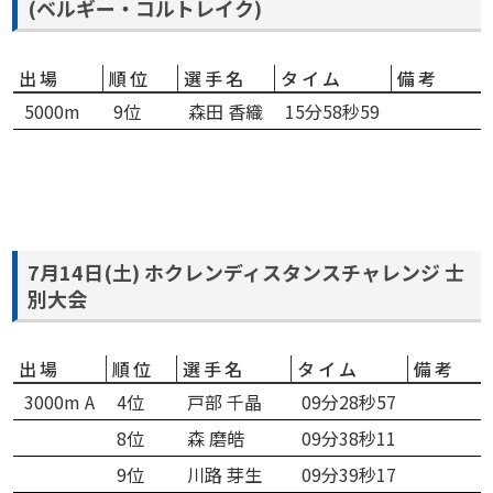
(ベルギー・コルトレイク)
出場
順位
選手名
タイム
備考
5000m
9位
森田 香織
15分58秒59
7月14日(土) ホクレンディスタンスチャレンジ 士
別大会
出場
順位
選手名
タイム
備考
3000m A
4位
戸部 千晶
09分28秒57
8位
森 磨皓
09分38秒11
9位
川路 芽生
09分39秒17