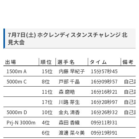
7月7日(土) ホクレンディスタンスチャレンジ 北
見大会
出場
順位
選手名
タイム
備考
1500m A
15位
内藤 早紀子
15分57秒45
5000m C
8位
戸部 千晶
16分09秒57
自己記
11位
森 磨皓
16分16秒21
自己記
17位
川路 芽生
16分28秒97
自己記
5000m D
10位
金丸 清香
16分26秒32
自己記
Prj-N 3000m
4位
森田 香織
09分11秒31
6位
渡邊 菜々美
09分19秒91