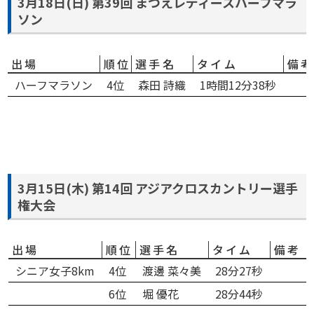
3月18日(日) 第39回 まつえレディースハーフマラ
ソン
出場
順位
選手名
タイム
備
ハーフマラソン
4位
森田 詩織
1時間12分38秒
3月15日(木) 第14回 アジアクロスカントリー選手
権大会
出場
順位
選手名
タイム
備考
シニア女子8km
4位
渡邊 菜々美
28分27秒
6位
堀 優花
28分44秒