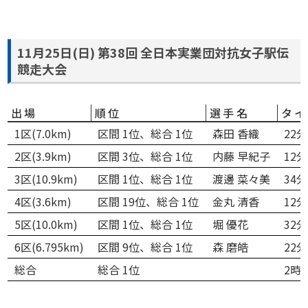
11月25日(日) 第38回 全日本実業団対抗女子駅伝
競走大会
出場
順位
選手名
タイ
1区(7.0km)
区間 1位、総合 1位
森田 香織
22分
2区(3.9km)
区間 3位、総合 1位
内藤 早紀子
12分
3区(10.9km)
区間 1位、総合 1位
渡邊 菜々美
34分
4区(3.6km)
区間 19位、総合 1位
金丸 清香
12分
5区(10.0km)
区間 1位、総合 1位
堀 優花
32分
6区(6.795km)
区間 9位、総合 1位
森 磨皓
22分
総合
総合 1位
2時