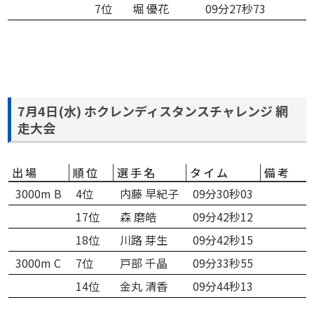
7位
堀 優花
09分27秒73
7月4日(水) ホクレンディスタンスチャレンジ 網
走大会
出場
順位
選手名
タイム
備考
3000m B
4位
内藤 早紀子
09分30秒03
17位
森 磨皓
09分42秒12
18位
川路 芽生
09分42秒15
3000m C
7位
戸部 千晶
09分33秒55
14位
金丸 清香
09分44秒13