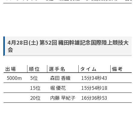
4月28日(土) 第52回 織田幹雄記念国際陸上競技大
会
出場
順位
選手名
タイム
備考
5000m
5位
森田 香織
15分34秒43
15位
堀 優花
15分54秒18
20位
内藤 早紀子
16分36秒53