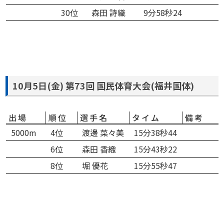
30位
森田 詩織
9分58秒24
10月5日(金) 第73回 国民体育大会(福井国体)
出場
順位
選手名
タイム
備考
5000m
4位
渡邊 菜々美
15分38秒44
6位
森田 香織
15分43秒22
8位
堀 優花
15分55秒47