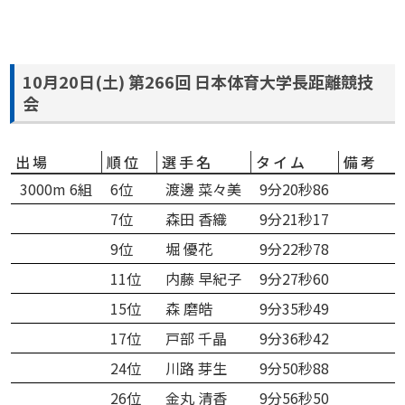
10月20日(土) 第266回 日本体育大学長距離競技
会
出場
順位
選手名
タイム
備考
3000m 6組
6位
渡邊 菜々美
9分20秒86
7位
森田 香織
9分21秒17
9位
堀 優花
9分22秒78
11位
内藤 早紀子
9分27秒60
15位
森 磨皓
9分35秒49
17位
戸部 千晶
9分36秒42
24位
川路 芽生
9分50秒88
26位
金丸 清香
9分56秒50