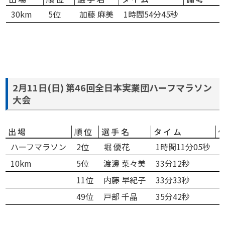
30km
5位
加藤 麻美
1時間54分45秒
2月11日(日) 第46回全日本実業団ハーフマラソン
大会
出場
順位
選手名
タイム
ハーフマラソン
2位
堀 優花
1時間11分05秒
10km
5位
渡邊 菜々美
33分12秒
11位
内藤 早紀子
33分33秒
49位
戸部 千晶
35分42秒