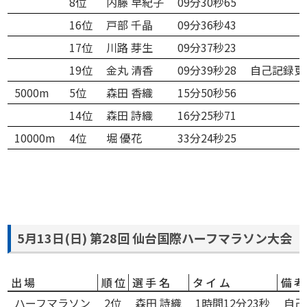
8位
内藤 早紀子
09分30秒65
16位
戸部 千晶
09分36秒43
17位
川路 芽生
09分37秒23
19位
金丸 清香
09分39秒28
自己記録更
5000m
5位
森田 香織
15分50秒56
14位
森田 詩織
16分25秒71
10000m
4位
堀 優花
33分24秒25
5月13日(日) 第28回 仙台国際ハーフマラソン大会
出場
順位
選手名
タイム
備
ハーフマラソン
2位
森田 詩織
1時間12分23秒
自己