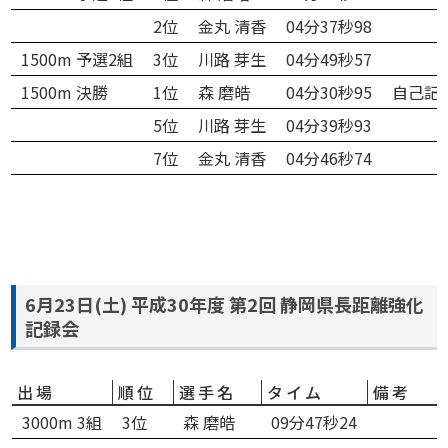
2位
金丸 清香
04分37秒98
1500m 予選2組
3位
川路 芽生
04分49秒57
1500m 決勝
1位
森 磨皓
04分30秒95
自己記
5位
川路 芽生
04分39秒93
7位
金丸 清香
04分46秒74
6月23日(土) 平成30年度 第2回 静岡県長距離強化
記録会
出場
順位
選手名
タイム
備考
3000m 3組
3位
森 磨皓
09分47秒24