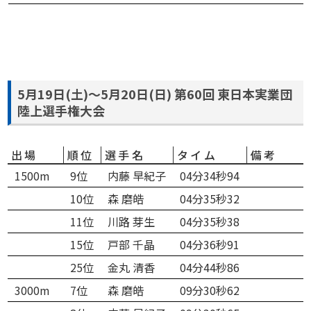
5月19日(土)～5月20日(日) 第60回 東日本実業団
陸上選手権大会
出場
順位
選手名
タイム
備考
1500m
9位
内藤 早紀子
04分34秒94
10位
森 磨皓
04分35秒32
11位
川路 芽生
04分35秒38
15位
戸部 千晶
04分36秒91
25位
金丸 清香
04分44秒86
3000m
7位
森 磨皓
09分30秒62