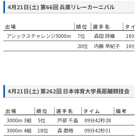
4月21日(土) 第66回 兵庫リレーカーニバル
出場
順位
選手名
タイ
アシックスチャレンジ5000m
7位
森田 詩織
16分
20位
内藤 早紀子
16分
4月21日(土) 第262回 日本体育大学長距離競技会
出場
順位
選手名
タイム
備考
3000m 3組
5位
戸部 千晶
09分42秒28
3000m 4組
18位
森 磨皓
09分42秒31