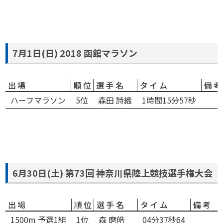
7月1日(日) 2018 函館マラソン
出場
順位
選手名
タイム
備
ハーフマラソン
5位
森田 詩織
1時間15分57秒
6月30日(土) 第73回 神奈川県陸上競技選手権大会
出場
順位
選手名
タイム
備考
1500m 予選1組
1位
森 磨皓
04分37秒64