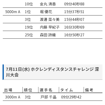
10位
金丸 清香
09分40秒88
5000m A
1位
堀 優花
15分37秒51
3位
渡邊 菜々美
15分44秒07
19位
内藤 早紀子
16分30秒69
25位
森田 詩織
16分50秒27
7月11日(水) ホクレンディスタンスチャレンジ 深
川大会
出場
順位
選手名
タイム
備考
3000m A
3位
戸部 千晶
09分29秒42