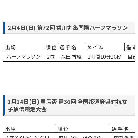
2月4日(日) 第72回 香川丸亀国際ハーフマラソン
出場
順位
選手名
タイム
備
ハーフマラソン
2位
森田 香織
1時間10分10秒
自己
1月14日(日) 皇后盃 第36回 全国都道府県対抗女
子駅伝競走大会
出場
順位
選手名
1区(6.0km)･神奈川
区間 2位、総合 2位
森田 香織