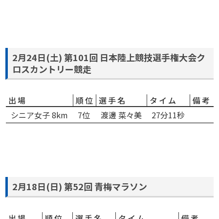
2月24日(土) 第101回 日本陸上競技選手権大会ク
ロスカントリー競走
出場
順位
選手名
タイム
備考
シニア女子 8km
7位
渡邊 菜々美
27分11秒
2月18日(日) 第52回 青梅マラソン
出場
順位
選手名
タイム
備考