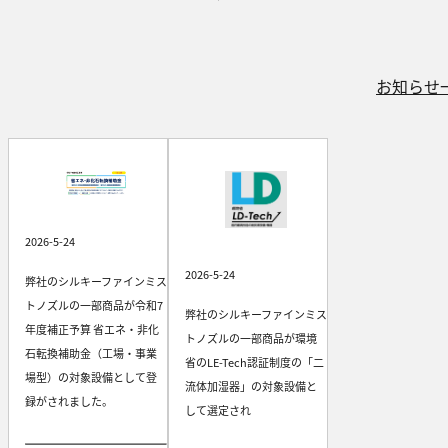
お知らせ
2026-5-24
2026-5-24
弊社のシルキーファインミス
トノズルの一部商品が令和7
弊社のシルキーファインミス
年度補正予算 省エネ・非化
トノズルの一部商品が環境
石転換補助金（工場・事業
省のLE-Tech認証制度の「二
場型）の対象設備として登
流体加湿器」の対象設備と
録がされました。
して選定され