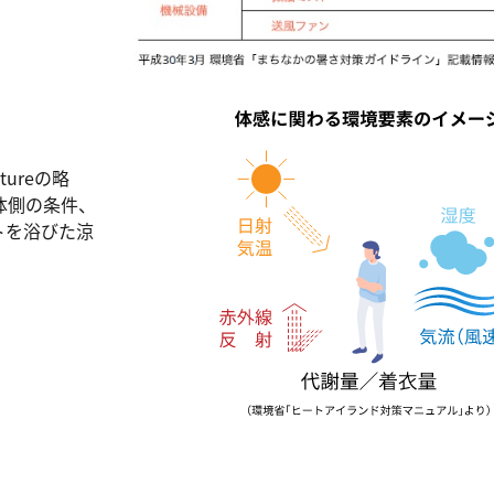
atureの略
体側の条件、
トを浴びた涼