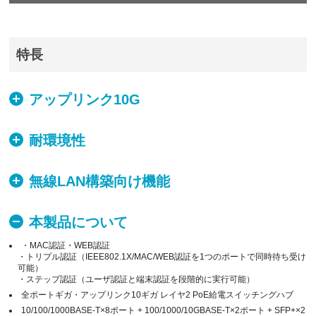
特長
アップリンク10G
耐環境性
無線LAN構築向け機能
本製品について
・MAC認証・WEB認証
・トリプル認証（IEEE802.1X/MAC/WEB認証を1つのポートで同時待ち受け
可能）
・ステップ認証（ユーザ認証と端末認証を段階的に実行可能）
全ポートギガ・アップリンク10ギガ レイヤ2 PoE給電スイッチングハブ
10/100/1000BASE-T×8ポート + 100/1000/10GBASE-T×2ポート + SFP+×2