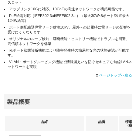
スロット
アップリンク10Gに対応、10GbEの高速ネットワークが構築可能です。
PoE給電対応（IEEE802.3af/IEEE802.3at）（最大30W×8ポート/装置最大
124W給電）
ポート側配線誘導雷サージ耐性10kV、屋外への給電時に雷サージの影響を
受けにくくなります
オリジナルのループ検知・遮断機能・ヒストリー機能でトラブルを回避、
高信頼ネットワークを構築
光ポート状態診断機能により障害発生時の簡易的な光の状態確認が可能で
す。
VLAN・ポートグルーピング機能で情報漏えいを防ぐセキュアな無線LANネ
ットワークを実現
ページトップへ戻る
製品概要
品名
品番
標準価
(税抜