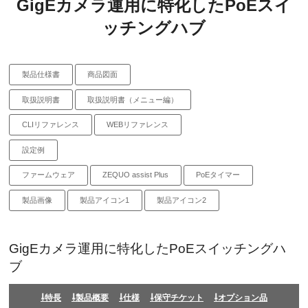
GigEカメラ運用に特化したPoEスイ
ッチングハブ
製品仕様書
商品図面
取扱説明書
取扱説明書（メニュー編）
CLIリファレンス
WEBリファレンス
設定例
ファームウェア
ZEQUO assist Plus
PoEタイマー
製品画像
製品アイコン1
製品アイコン2
GigEカメラ運用に特化したPoEスイッチングハ
ブ
特長
製品概要
仕様
保守チケット
オプション品