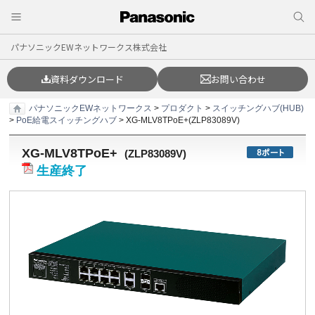
パナソニックEWネットワークス株式会社
資料ダウンロード
お問い合わせ
パナソニックEWネットワークス
>
プロダクト
>
スイッチングハブ(HUB)
>
PoE給電スイッチングハブ
> XG-MLV8TPoE+(ZLP83089V)
XG-MLV8TPoE+
(
ZLP83089V
)
生産終了