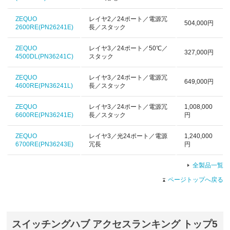
ZEQUO
レイヤ2／24ポート／電源冗
504,000円
2600RE(PN26241E)
長／スタック
ZEQUO
レイヤ3／24ポート／50℃／
327,000円
4500DL(PN36241C)
スタック
ZEQUO
レイヤ3／24ポート／電源冗
649,000円
4600RE(PN36241L)
長／スタック
ZEQUO
レイヤ3／24ポート／電源冗
1,008,000
6600RE(PN36241E)
長／スタック
円
ZEQUO
レイヤ3／光24ポート／電源
1,240,000
6700RE(PN36243E)
冗長
円
全製品一覧
ページトップへ戻る
スイッチングハブ アクセスランキング トップ5