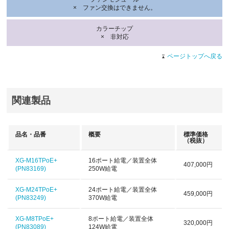
× ファン交換はできません。
カラーチップ
× 非対応
ページトップへ戻る
関連製品
品名・品番
概要
標準価格
（税抜）
XG-M16TPoE+
16ポート給電／装置全体
407,000円
(PN83169)
250W給電
XG-M24TPoE+
24ポート給電／装置全体
459,000円
(PN83249)
370W給電
XG-M8TPoE+
8ポート給電／装置全体
320,000円
(PN83089)
124W給電