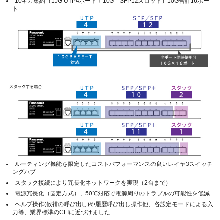
10ギガ集約（10G UTP4ポート＋10G SFP12スロット）10G合計16ポー
ト
ルーティング機能を限定したコストパフォーマンスの良いレイヤ3スイッチ
ングハブ
スタック接続により冗長化ネットワークを実現（2台まで）
電源冗長化（固定方式）、50℃対応で電源周りのトラブルの可能性を低減
ヘルプ操作(候補の呼び出し)や履歴呼び出し操作他、各設定モードによる入
力等、業界標準のCLIに近づけました