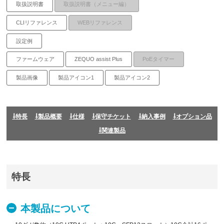
取扱説明書
取扱説明書（メニュー編）
CLIリファレンス
WEBリファレンス
設定例
ファームウェア
ZEQUO assist Plus
PoEタイマー
製品画像
製品アイコン1
製品アイコン2
特長
製品概要
仕様
保守チケット
納入事例
オプション品
関連製品
特長
本製品について