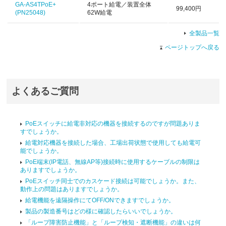
GA-AS4TPoE+
4ポート給電／装置全体
99,400円
(PN25048)
62W給電
全製品一覧
ページトップへ戻る
よくあるご質問
PoEスイッチに給電非対応の機器を接続するのですが問題ありま
すでしょうか。
給電対応機器を接続した場合、工場出荷状態で使用しても給電可
能でしょうか。
PoE端末(IP電話、無線AP等)接続時に使用するケーブルの制限は
ありますでしょうか。
PoEスイッチ同士でのカスケード接続は可能でしょうか。また、
動作上の問題はありますでしょうか。
給電機能を遠隔操作にてOFF/ONできますでしょうか。
製品の製造番号はどの様に確認したらいいでしょうか。
「ループ障害防止機能」と「ループ検知・遮断機能」の違いは何