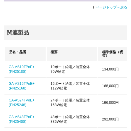
ページトップへ戻る
関連製品
品名・品番
概要
標準価格
（税
抜）
GA-AS10TPoE+
10ポート給電／装置全体
134,000円
(PN25108)
70W給電
GA-AS16TPoE+
16ポート給電／装置全体
168,000円
(PN25168)
112W給電
GA-AS24TPoE+
24ポート給電／装置全体
196,000円
(PN25248)
168W給電
GA-AS48TPoE+
48ポート給電／装置全体
292,000円
(PN25488)
336W給電