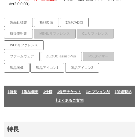
Ver2.0.0.00）
製品仕様書
商品図面
製品CAD図
取扱説明書
MENUリファレンス
CLIリファレンス
WEBリファレンス
ファームウェア
ZEQUO assist Plus
PoEタイマー
製品画像
製品アイコン1
製品アイコン2
特長
製品概要
仕様
保守チケット
オプション品
関連製品
よくあるご質問
特長