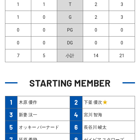
1
1
T
2
3
1
0
G
2
3
0
0
PG
0
0
0
0
DG
0
0
7
5
小計
14
21
STARTING MEMBER
1
2
★
木原 優作
下釜 優次
3
4
新妻 汰一
宮川 智海
5
6
オッキー バーナード
長谷川 崚太
7
8
延原 秀飛
ゼイビア スタワーズ