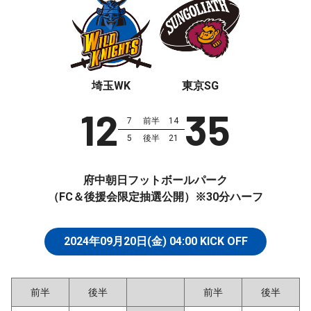
埼玉WK
東京SG
12
35
7
前半
14
5
後半
21
府中朝日フットボールパーク
（FC＆後援会限定抽選公開）※30分ハーフ
2024年09月20日(金)
04:00
KICK OFF
前半
後半
前半
後半