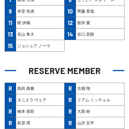
9
10
本堂 杏虎
齊藤 誉哉
11
12
梶 伊織
新井 翼
13
14
谷山 隼大
谷口 宜顕
15
ジョシュア ノーラ
RESERVE MEMBER
R
R
島田 彪雅
古畑 翔
R
R
タニエラ ヴェア
リアム ミッチェル
R
R
橋本 吾郎
大西 樹
R
R
萩原 周
山沢 京平