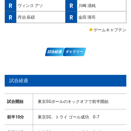
R
R
ヴィンス アソ
川崎 清純
R
R
丹治 辰碩
金田 瑛司
★
ゲームキャプテン
試合経過
ギャラリー
試合経過
試合開始
東京SGボールのキックオフで前半開始
前半10分
東京SG、トライ ゴール成功 0-7