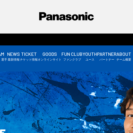
AM
NEWS
TICKET
GOODS
FUN CLUB
YOUTH
PARTNER
ABOUT
選手情報
・選手
最新情報
チケット情報
オンラインサイト
ファンクラブ
ユース
パートナー
チーム概要
スタッフ情報
▼
F