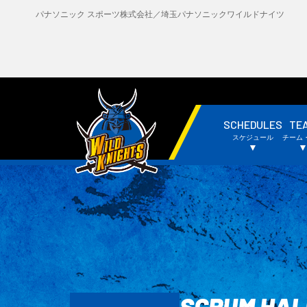
パナソニック スポーツ株式会社／埼玉パナソニックワイルドナイツ
SCHEDULES
TE
・試合日程・結果
・
スケジュール
チーム
・チームスケジュール
・
▼
SCRUM HAL