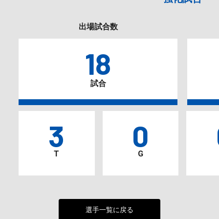
出場試合数
18
試合
3
0
T
G
選手一覧に戻る