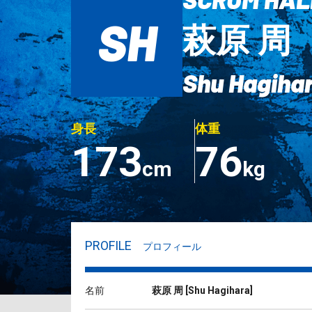
SH
萩原 周
Shu Hagiha
身長
体重
173
76
cm
kg
PROFILE
プロフィール
名前
萩原 周
[
Shu Hagihara
]