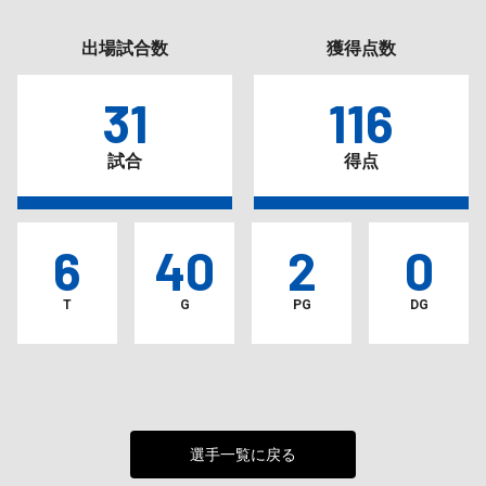
出場試合数
獲得点数
31
116
試合
得点
6
40
2
0
T
G
PG
DG
選手一覧に戻る