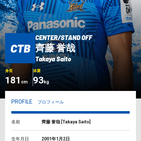
CENTER/STAND OFF
CTB
齊藤 誉哉
Takaya Saito
身長
体重
181
93
cm
kg
PROFILE
プロフィール
名前
齊藤 誉哉
[
Takaya Saito
]
生年月日
2001年1月2日