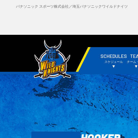
パナソニック スポーツ株式会社／埼玉パナソニックワイルドナイツ
SCHEDULES
TE
・試合日程・結果
・
スケジュール
チーム
・チームスケジュール
・
▼
HOOKER