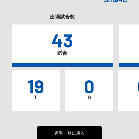
出場試合数
43
試合
19
0
T
G
選手一覧に戻る