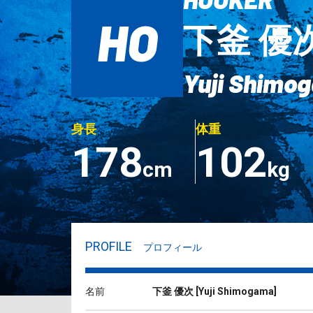
HO
下釜 優
Yuji Shimo
身長
体重
178
102
cm
kg
PROFILE
プロフィール
名前
下釜 優次
[
Yuji Shimogama
]