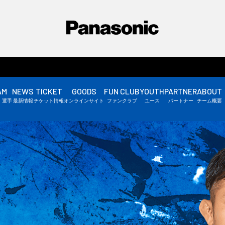
AM
NEWS
TICKET
GOODS
FUN CLUB
YOUTH
PARTNER
ABOUT
選手情報
・選手
最新情報
チケット情報
オンラインサイト
ファンクラブ
ユース
パートナー
チーム概要
スタッフ情報
▼