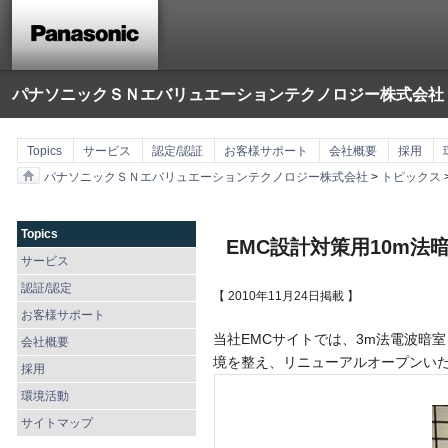
パナソニックＳＮエバリュエーションテクノロジー株式会社
Topics
サービス
認定/認証
お客様サポート
会社概要
採用
パナソニックＳＮエバリュエーションテクノロジー株式会社
>
トピックス
Topics
EMC設計対策用10m法
サービス
認証/認定
【 2010年11月24日掲載 】
お客様サポート
当社EMCサイトでは、3m法電波暗
会社概要
境を整え、リニューアルオープンい
採用
環境活動
サイトマップ