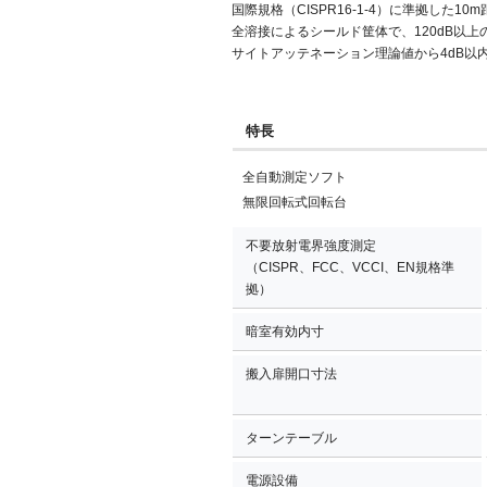
国際規格（CISPR16-1-4）に準拠した
全溶接によるシールド筐体で、120dB以
サイトアッテネーション理論値から4dB以
特長
全自動測定ソフト
無限回転式回転台
不要放射電界強度測定
（CISPR、FCC、VCCI、EN規格準
拠）
暗室有効内寸
搬入扉開口寸法
ターンテーブル
電源設備