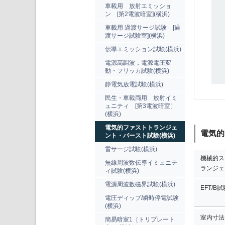
車載用 放射エミッショ
ン [第2電波暗室](横浜)
車載用 過渡サージ試験 [過
渡サージ試験室](横浜)
伝導エミッション試験(横浜)
電源高調波，電源電圧変
動・フリッカ試験(横浜)
静電気放電試験(横浜)
民生・車載両用 放射イミ
ュニティ [第3電波暗室］
(横浜)
電気的ファストトランジェ
電気的
ント・バースト試験(横浜)
雷サージ試験(横浜)
機械的ス
無線周波数伝導イミュニテ
ランジェ
ィ試験(横浜)
電源周波数磁界試験(横浜)
EFT/B試
電圧ディップ/瞬時停電試験
(横浜)
室内寸法
簡易暗室1［トリプレート