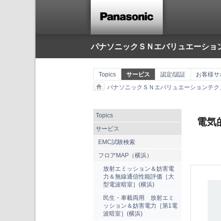
パナソニックＳＮエバリュエーショ
Topics
サービス
認定/認証
お客様サ
パナソニックＳＮエバリュエーションテク
Topics
電気
サービス
EMC試験検索
フロアMAP（横浜）
放射エミッション＆妨害電
力＆無線通信性能評価［大
型電波暗室］(横浜)
民生・車載両用 放射エミ
ッション＆妨害電力［第1電
波暗室］(横浜)