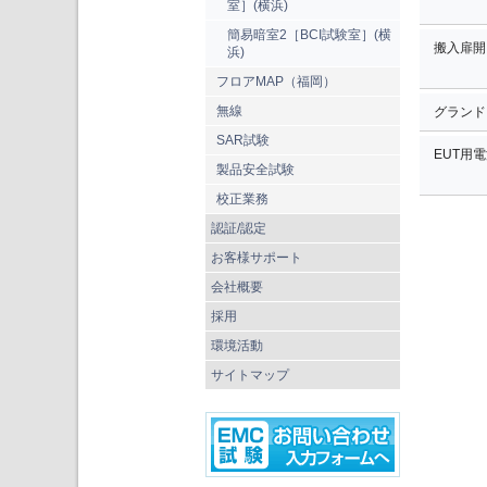
室］(横浜)
簡易暗室2［BCI試験室］(横
搬入扉開
浜)
フロアMAP（福岡）
無線
グランド
SAR試験
EUT用
製品安全試験
校正業務
認証/認定
お客様サポート
会社概要
採用
環境活動
サイトマップ