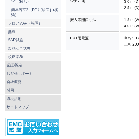
室］(横浜)
室内寸法
3.0 m (
2.5 m (
簡易暗室2［BCI試験室］(横
浜)
搬入扉開口寸法
1.8 m (
フロアMAP（福岡）
4.0 m (
無線
EUT用電源
単相 90 
SAR試験
三相 200
製品安全試験
校正業務
認証/認定
お客様サポート
会社概要
採用
環境活動
サイトマップ