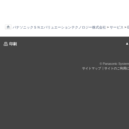
パナソニックＳＮエバリュエーションテクノロジー株式会社
>
サービス
>
▲ページ
印刷
© Panasonic System 
サイトマップ
サイトのご利用