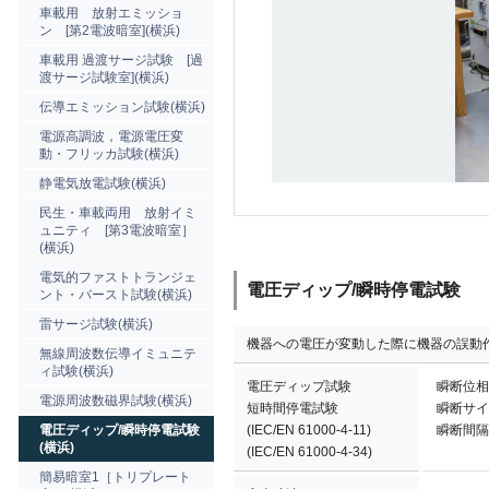
車載用 放射エミッショ
ン [第2電波暗室](横浜)
車載用 過渡サージ試験 [過
渡サージ試験室](横浜)
伝導エミッション試験(横浜)
電源高調波，電源電圧変
動・フリッカ試験(横浜)
静電気放電試験(横浜)
民生・車載両用 放射イミ
ュニティ [第3電波暗室］
(横浜)
電気的ファストトランジェ
電圧ディップ/瞬時停電試験
ント・バースト試験(横浜)
雷サージ試験(横浜)
機器への電圧が変動した際に機器の誤動
無線周波数伝導イミュニテ
ィ試験(横浜)
電圧ディップ試験
瞬断位相：
電源周波数磁界試験(横浜)
短時間停電試験
瞬断サイク
電圧ディップ/瞬時停電試験
(IEC/EN 61000-4-11)
瞬断間隔：
(横浜)
(IEC/EN 61000-4-34)
簡易暗室1［トリプレート