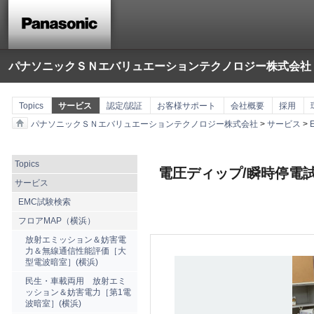
パナソニックＳＮエバリュエーションテクノロジー株式会社
Topics
サービス
認定/認証
お客様サポート
会社概要
採用
パナソニックＳＮエバリュエーションテクノロジー株式会社
>
サービス
>
Topics
電圧ディップ/瞬時停電
サービス
EMC試験検索
フロアMAP（横浜）
放射エミッション＆妨害電
力＆無線通信性能評価［大
型電波暗室］(横浜)
民生・車載両用 放射エミ
ッション＆妨害電力［第1電
波暗室］(横浜)