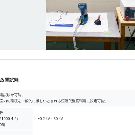
放電試験
電試験が可能。
室内の環境を一般的に厳しいとされる恒温低湿度環境に設定可能。
験
61000-4-2)
±0.2 kV～30 kV
05)