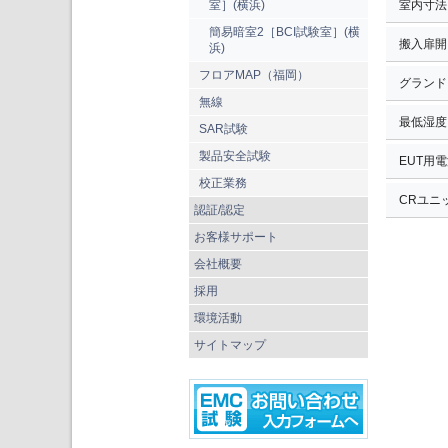
室］(横浜)
室内寸法
簡易暗室2［BCI試験室］(横
搬入扉開
浜)
フロアMAP（福岡）
グランド
無線
最低湿度
SAR試験
製品安全試験
EUT用
校正業務
CRユニ
認証/認定
お客様サポート
会社概要
採用
環境活動
サイトマップ