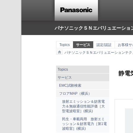
パナソニックＳＮエバリュエーショ
Topics
サービス
認定/認証
お客様サ
パナソニックＳＮエバリュエーションテク
Topics
静電
サービス
EMC試験検索
フロアMAP（横浜）
放射エミッション＆妨害電
力＆無線通信性能評価［大
型電波暗室］(横浜)
民生・車載両用 放射エミ
ッション＆妨害電力［第1電
波暗室］(横浜)