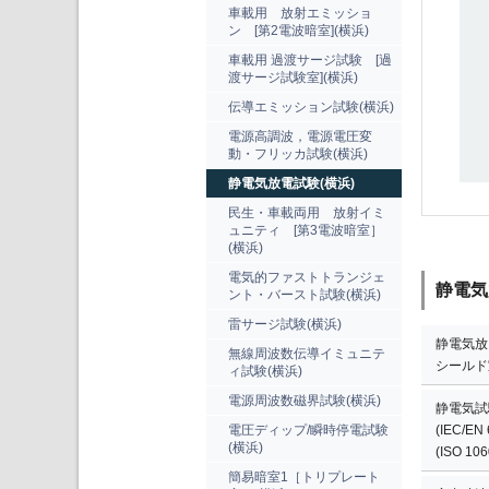
車載用 放射エミッショ
ン [第2電波暗室](横浜)
車載用 過渡サージ試験 [過
渡サージ試験室](横浜)
伝導エミッション試験(横浜)
電源高調波，電源電圧変
動・フリッカ試験(横浜)
静電気放電試験(横浜)
民生・車載両用 放射イミ
ュニティ [第3電波暗室］
(横浜)
電気的ファストトランジェ
静電気
ント・バースト試験(横浜)
雷サージ試験(横浜)
静電気放
無線周波数伝導イミュニテ
シールド
ィ試験(横浜)
電源周波数磁界試験(横浜)
静電気試
電圧ディップ/瞬時停電試験
(IEC/EN 
(横浜)
(ISO 106
簡易暗室1［トリプレート