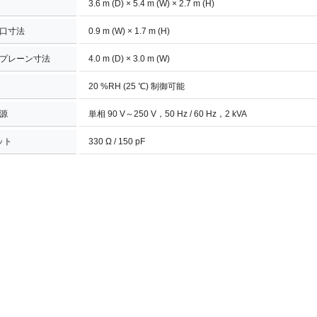
3.6 m (D) × 5.4 m (W) × 2.7 m (H)
口寸法
0.9 m (W) × 1.7 m (H)
プレーン寸法
4.0 m (D) × 3.0 m (W)
20 %RH (25 ℃) 制御可能
電源
単相 90 V～250 V，50 Hz / 60 Hz，2 kVA
ット
330 Ω / 150 pF