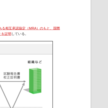
ある相互承認協定（MRA）のもと、国際
とを証明
している。