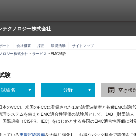
ンテクノロジー株式会社
ポート
会社概要
採用
環境活動
サイトマップ
ノロジー株式会社
>
サービス
> EMC試験
C試験
試験名
分野
空き状
本のVCCI、米国のFCCに登録された10m法電波暗室と各種EMC試験設備
管理システムを備えたEMC適合性評価の試験所として、JAB（財団法
。国際規格（CISPR、IEC）をはじめとする各国のEMC適合性評価に
まっている
車載試験設備
を大幅に強化し、お得なパック料金で設備をご