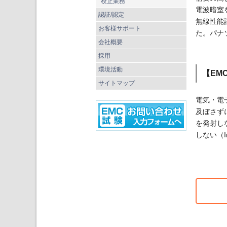
校正業務
電波暗室
認証/認定
無線性能
お客様サポート
た。パナ
会社概要
採用
環境活動
【EMC】
サイトマップ
電気・電
及ぼさず
を発射しな
しない（I