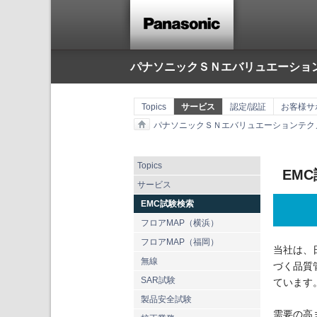
パナソニックＳＮエバリュエーショ
Topics
サービス
認定/認証
お客様サ
パナソニックＳＮエバリュエーションテク
Topics
EM
サービス
EMC試験検索
フロアMAP（横浜）
フロアMAP（福岡）
当社は、日
無線
づく品質
SAR試験
ています
製品安全試験
需要の高