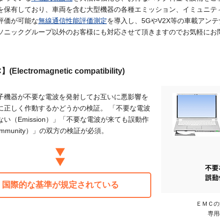
を保有しており、車両を含む大型機器の各種エミッション、イミュニテ
評価が可能な
無線通信性能評価測定
を導入し、5GやV2X等の車載アン
ソニックグループ以外のお客様にも対応させて頂きますのでお気軽にお
(Electromagnetic compatibility)
子機器が不要な電波を発射してお互いに悪影響を
に正しく作動するかどうかの検証。 「不要な電波
い（Emission）」「不要な電波が来ても誤動作
mmunity）」の双方の検証が必須。
国際的な基準が規定されている
ＥＭＣの
専用