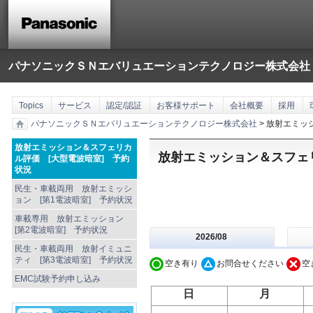
パナソニックＳＮエバリュエーションテクノロジー株式会社
Topics
サービス
認定/認証
お客様サポート
会社概要
採用
パナソニックＳＮエバリュエーションテクノロジー株式会社
> 放射エミッ
放射エミッション＆スフェリカ
放射エミッション＆スフェ
ル評価 [大型電波暗室] 予約
状況
民生・車載両用 放射エミッシ
ョン [第1電波暗室] 予約状況
車載専用 放射エミッション
[第2電波暗室] 予約状況
2026/08
民生・車載両用 放射イミュニ
ティ [第3電波暗室] 予約状況
空き有り
お問合せください
空
EMC試験予約申し込み
日
月