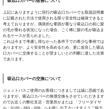
吸込口カバーの改善について
上記にありますように現行の吸込口カバーでも取扱説明書
に記載された方法で使用される限り安全性は確保できると
考えておりますが、偶発的な要因が重なり吸込口の前に髪
の毛が垂れる状況になった場合、ごく稀に髪の毛が吸込ま
れるケースが見られました。
これは今まで考慮し得なかった条件下での希少な事例では
ありますが、より安全性を高めるため、更に改良した吸込
口カバーに交換することが望ましいとの判断に達した次第
であります。
吸込口カバーの交換について
ジェットバスご使用のお客様につきましては誠に恐縮であ
りますが、吸込口カバーの無償交換をさせていただきます
のでお近くの弊社支店・営業所かまたは 「フリーダイヤ
ル：0120－263－026」へお申し出下さいますようご協力