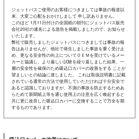
ジェットバスご使用のお客様につきましては事故の報道以
来、大変ご心配をおかけしまして 申し訳ありません。
このほど 1月11日付けの全国紙の朝刊にジェットバス販売
会社20社の連名による急告を掲載しましたので、お知らせ
いたします。
弊社で販売しましたジェットバスにつきましては事故の報
告はありませんが、他社で発生しました事故を重く受け止
め、更なる安全性の向上についてＯＥＭを受けているメー
カーと協議し、より厳しい試験を繰り返しました結果、一
層の安全性を確保のため吸込口カバーの改善をする ことが
望ましいとの結論に達しました。 これは取扱説明書に記載
されている通常の方法で使用していただければ十分安全で
あると認識しておりますが、不測の事故を防止するためあ
らためて新聞紙上等を通じ使用上の注意を広く喚起すると
共に更に改良した吸込口カバーに交換することで万全を期
するものであります。