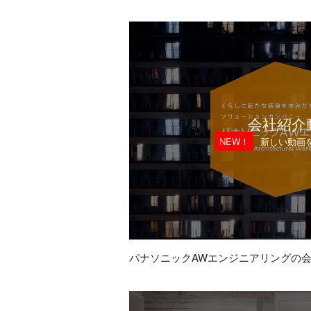
2023.08.24
「システムキッチンNE
2023.06.14
ビルトインIHクッキ
2023.04.01
役員の交代のお知らせ
2023.02.22
営業所移転のお知らせ
会社紹介
2023.01.10
「戸建向けシステムバ
NEW！
新しい動画
2023.01.05
第三営業所 移転のお
パナソニックAWエンジニアリングの