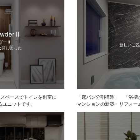
owderⅡ
ダーⅡ
新しいご説
公開しました
じスペースでトイレを別室に
「床パン分割構造」 「浴槽
るユニットです。
マンションの新築・リフォー