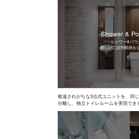
Shower & P
シャワー&パウ
新しいご説明動画を
敬遠されがちな3点式ユニットを、同
分離し、独立トイレルームを実現でき