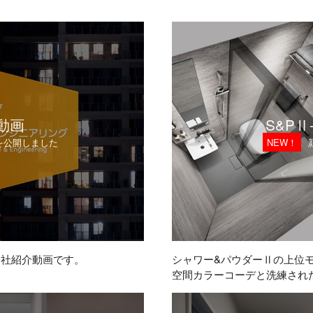
W MX」 商品価格改定のご案内
ングヒーター（2口IH＋ラジエントタイプ）をご愛用のお客様へ
動画
S&PⅡ-
ス」ソシエV商品価格改定のご案内
を公開しました
NEW！
知らせ
会社紹介動画です。
シャワー&パウダーⅡの上位
空間カラーコーデと洗練され