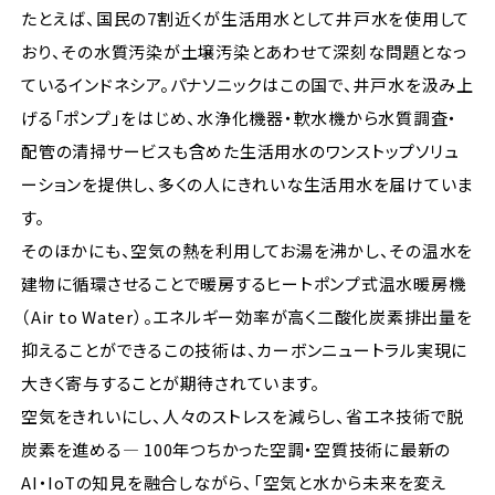
たとえば、国民の7割近くが生活用水として井戸水を使用して
おり、その水質汚染が土壌汚染とあわせて深刻な問題となっ
ているインドネシア。パナソニックはこの国で、井戸水を汲み上
げる「ポンプ」をはじめ、水浄化機器・軟水機から水質調査・
配管の清掃サービスも含めた生活用水のワンストップソリュ
ーションを提供し、多くの人にきれいな生活用水を届けていま
す。
そのほかにも、空気の熱を利用してお湯を沸かし、その温水を
建物に循環させることで暖房するヒートポンプ式温水暖房機
（Air to Water）。エネルギー効率が高く二酸化炭素排出量を
抑えることができるこの技術は、カーボンニュートラル実現に
大きく寄与することが期待されています。
空気をきれいにし、人々のストレスを減らし、省エネ技術で脱
炭素を進める— 100年つちかった空調・空質技術に最新の
AI・IoTの知見を融合しながら、「空気と水から未来を変え