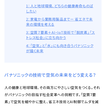
1：人と地球環境、どちらの健康寿命ものば
したい
2：家電から業務用製品までー 省エネで未
来の環境を考える
3：空質７要素＋AI・IoT技術で「脱炭素」「ス
トレス社会」に立ち向かう
4：「空気」と「水」にも向き合うパナソニック
が描く未来
パナソニックの技術で空気の未来をどう変える？
人の健康と地球環境、その両方にやさしい空気をつくる。それ
がパナソニックの目指す社会変革への挑戦です。「空質7要
素」で空気を細やかに整え、省エネ技術とAI制御でムダを減