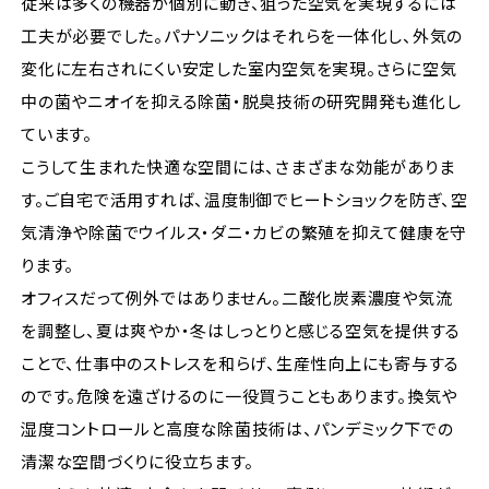
従来は多くの機器が個別に動き、狙った空気を実現するには
工夫が必要でした。パナソニックはそれらを一体化し、外気の
変化に左右されにくい安定した室内空気を実現。さらに空気
中の菌やニオイを抑える除菌・脱臭技術の研究開発も進化し
ています。
こうして生まれた快適な空間には、さまざまな効能がありま
す。ご自宅で活用すれば、温度制御でヒートショックを防ぎ、空
気清浄や除菌でウイルス・ダニ・カビの繁殖を抑えて健康を守
ります。
オフィスだって例外ではありません。二酸化炭素濃度や気流
を調整し、夏は爽やか・冬はしっとりと感じる空気を提供する
ことで、仕事中のストレスを和らげ、生産性向上にも寄与する
のです。危険を遠ざけるのに一役買うこともあります。換気や
湿度コントロールと高度な除菌技術は、パンデミック下での
清潔な空間づくりに役立ちます。