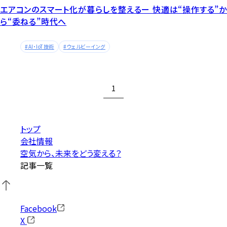
エアコンのスマート化が暮らしを整えるー 快適は“操作する”か
ら“委ねる”時代へ
AI・IoT技術
ウェルビーイング
1
トップ
会社情報
空気から、未来をどう変える？
記事一覧
Facebook
X