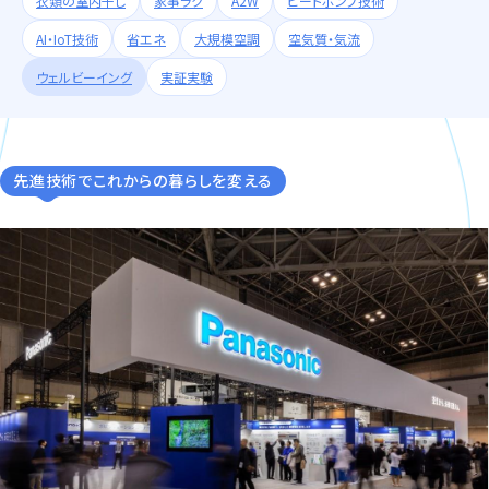
衣類の室内干し
家事ラク
A2W
ヒートポンプ技術
AI・IoT技術
省エネ
大規模空調
空気質・気流
ウェルビーイング
実証実験
先進技術でこれからの暮らしを変える