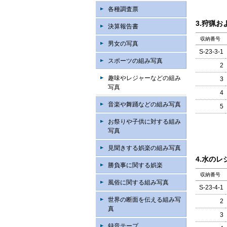
各種調査票
3.狩猟お
決算報告書
収納番号
男女の写真
S-23-3-1
スポーツの組み写真
2
趣味やレジャーなどの組み
3
写真
4
音楽や舞踊などの組み写真
5
お祭りや子供に対する組み
写真
見聞きする娯楽の組み写真
4.水のレ
勝負事に関する娯楽
収納番号
風俗に関する組み写真
S-23-4-1
世界の断面を伝える組み写
2
真
3
録音テープ