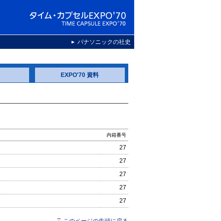
パナソニックの社史
EXPO'70 資料
内箱番号
27
27
27
27
27
このページの先頭に戻る