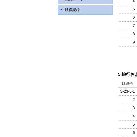
4
5
映像記録
6
7
8
9
5.旅行お
収納番号
S-23-5-1
2
3
4
5
6