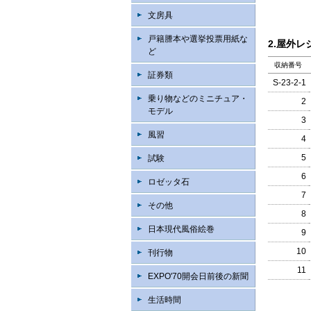
文房具
戸籍謄本や選挙投票用紙な
2.屋外レ
ど
収納番号
証券類
S-23-2-1
乗り物などのミニチュア・
2
モデル
3
風習
4
5
試験
6
ロゼッタ石
7
その他
8
日本現代風俗絵巻
9
10
刊行物
11
EXPO'70開会日前後の新聞
生活時間