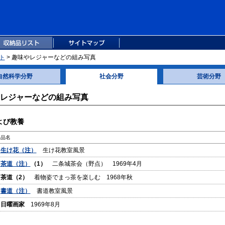
ト
> 趣味やレジャーなどの組み写真
自然科学分野
社会分野
芸術分野
レジャーなどの組み写真
よび教養
品名
生け花（注）
生け花教室風景
茶道（注）
（1）
二条城茶会（野点） 1969年4月
茶道（2）
着物姿でまっ茶を楽しむ 1968年秋
書道（注）
書道教室風景
日曜画家
1969年8月