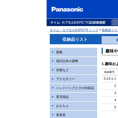
タイム・カプセルEXPO'70 トップ
>
収納品リス
収納品リスト
趣味や
国旗
現代日本の貨幣
1.趣味お
衣類など
収納番号
S-23-1-1
アクセサリー
2
ハンドバッグとその内容品
3
育児用品
4
おもちゃ
5
茶道具