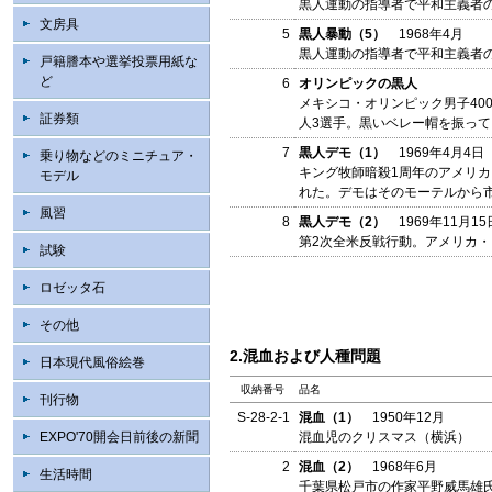
黒人運動の指導者で平和主義者
文房具
5
黒人暴動（5）
1968年4月
黒人運動の指導者で平和主義者
戸籍謄本や選挙投票用紙な
ど
6
オリンピックの黒人
メキシコ・オリンピック男子40
証券類
人3選手。黒いベレー帽を振っ
7
黒人デモ（1）
1969年4月4日
乗り物などのミニチュア・
キング牧師暗殺1周年のアメリカ
モデル
れた。デモはそのモーテルから
風習
8
黒人デモ（2）
1969年11月15
第2次全米反戦行動。アメリカ
試験
ロゼッタ石
その他
2.混血および人種問題
日本現代風俗絵巻
収納番号
品名
刊行物
S-28-2-1
混血（1）
1950年12月
EXPO'70開会日前後の新聞
混血児のクリスマス（横浜）
2
混血（2）
1968年6月
生活時間
千葉県松戸市の作家平野威馬雄