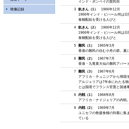
インド・ボンベイの貧民街
3
飢きん（1）
1966年12月
映像記録
1966年インド・ビハール州は
食糧配給を受ける人びと
4
飢きん（2）
1966年12月
1966年インド・ビハール州は
食糧配給を受ける人びと
5
難民（1）
1965年3月
香港の難民の住む小舟の群。夏
6
難民（2）
1967年7月
香港・九竜黄大仙の難民アパー
7
難民（3）
1967年6月
アフリカ・チュニジアから帰国
アルジェリアは7年余にわたる独
とは国境でフランス官憲と国連
8
内戦（1）
1968年8月
アフリカ・ナイジェリアの内戦
9
内戦（2）
1969年7月
ユニセフの救援食糧の到着に集
ている