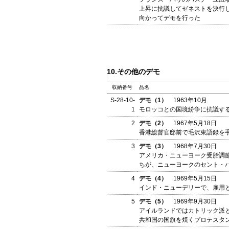
上昇に抗議してゼネストを決行
向かってデモを行った
10.その他のデモ
収納番号
品名
S-28-10-
デモ（1）
1963年10月
1
モロッコとの国境紛争に抗議す
2
デモ（2）
1967年5月18日
香港総督官邸前で毛沢東語録を
3
デモ（3）
1968年7月30日
アメリカ・ニューヨーク受胎調
ちが、ニューヨークのセント・
4
デモ（4）
1969年5月15日
インド・ニューデリーで、雇用
5
デモ（5）
1969年9月30日
アイルランドではカトリック派
共和国の国旗を焼くプロテスタ