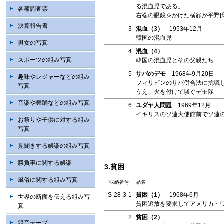
る混血児である。
各種調査票
右端の眼鏡をかけた横顔が平野
決算報告書
3
混血（3）
1953年12月
韓国の混血児
男女の写真
4
混血（4）
スポーツの組み写真
韓国の混血児とその父親たち
5
サバのデモ
1968年9月20日
趣味やレジャーなどの組み
フィリピンのサバ併合法に抗議
写真
うえ、火を付けて騒ぐデモ隊
音楽や舞踊などの組み写真
6
ユダヤ人問題
1969年12月
イギリスのソ連大使館前でソ連
お祭りや子供に対する組み
写真
見聞きする娯楽の組み写真
勝負事に関する娯楽
3.貧困
風俗に関する組み写真
収納番号
品名
S-28-3-1
貧困（1）
1968年6月
世界の断面を伝える組み写
貧困追放を要求してアメリカ・
真
2
貧困（2）
録音テープ