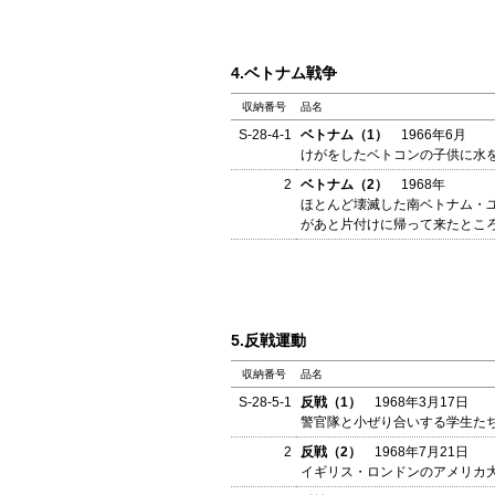
4.ベトナム戦争
収納番号
品名
S-28-4-1
ベトナム（1）
1966年6月
けがをしたベトコンの子供に水
2
ベトナム（2）
1968年
ほとんど壊滅した南ベトナム・ユ
があと片付けに帰って来たとこ
5.反戦運動
収納番号
品名
S-28-5-1
反戦（1）
1968年3月17日
警官隊と小ぜり合いする学生た
2
反戦（2）
1968年7月21日
イギリス・ロンドンのアメリカ