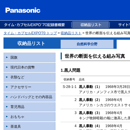
タイム・カプセルEXPO'70 トップ
>
収納品リスト
> 世界の断面を伝える組み写
収納品リスト
自然科学分野
世界の断面を伝える組み写真
国旗
現代日本の貨幣
1.黒人問題
衣類など
収納番号
品名
S-28-1-1
黒人暴動（1）
1968年3月28日
アクセサリー
アメリカ・メンフィス市で黒人
ハンドバッグとその内容品
2
黒人暴動（2）
1968年4月
アメリカ・シカゴのウエストサ
育児用品
3
黒人暴動（3）
1968年4月
おもちゃ
キング牧師暗殺の報に激高した
4
黒人暴動（4）
1968年4月
茶道具