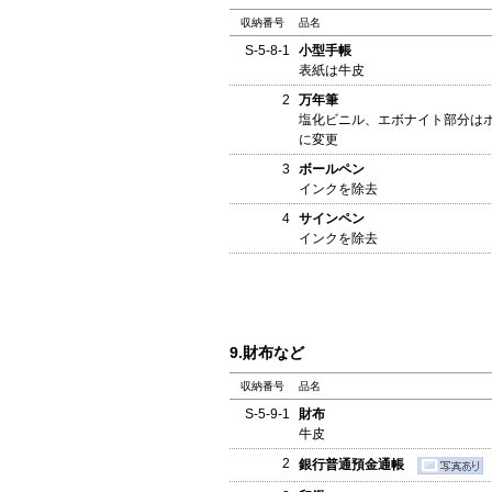
収納番号
品名
S-5-8-1
小型手帳
表紙は牛皮
2
万年筆
塩化ビニル、エボナイト部分はポ
に変更
3
ボールペン
インクを除去
4
サインペン
インクを除去
9.財布など
収納番号
品名
S-5-9-1
財布
牛皮
2
銀行普通預金通帳