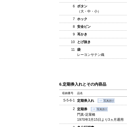
6
ボタン
（大・中・小）
7
ホック
8
安全ピン
9
耳かき
10
とげ抜き
11
袋
レーヨンサテン織
6.定期券入れとその内容品
収納番号
品名
S-5-6-1
定期券入れ
2
定期券
門真-淀屋橋
1970年3月15日より3ヵ月通用