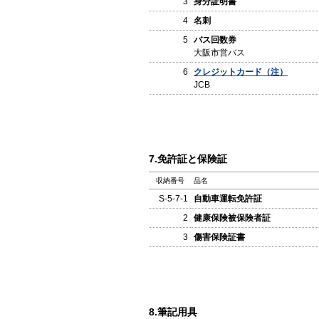
3
身分証明書
4
名刺
5
バス回数券
大阪市営バス
6
クレジットカード（注）
JCB
7.免許証と保険証
収納番号
品名
S-5-7-1
自動車運転免許証
2
健康保険被保険者証
3
傷害保険証書
8.筆記用具