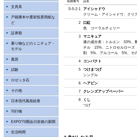
収納番号
品名
文房具
S-5-2-1
アイシャドウ
クリーム・アイシャドウ、クリ
戸籍謄本や選挙投票用紙な
ど
2
口紅
色 コーラルチェリー
証券類
3
マニキュア
液の成分表：トルエン 33%、
乗り物などのミニチュア・
チル 15%、ニトロセルローズ 
モデル
剤 5%、アルコール 5%、そ
風習
4
コンパクト
5
つけまつげ
試験
シングル
ロゼッタ石
6
ヘアピン
その他
7
クレンズアップペーパー
8
くし
日本現代風俗絵巻
つげ
刊行物
EXPO'70開会日前後の新聞
生活時間