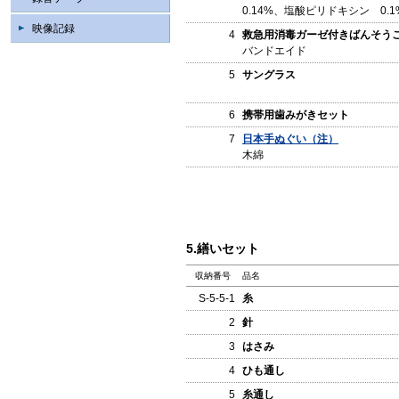
0.14%、塩酸ピリドキシン 0.
映像記録
4
救急用消毒ガーゼ付きばんそう
バンドエイド
5
サングラス
6
携帯用歯みがきセット
7
日本手ぬぐい（注）
木綿
5.繕いセット
収納番号
品名
S-5-5-1
糸
2
針
3
はさみ
4
ひも通し
5
糸通し