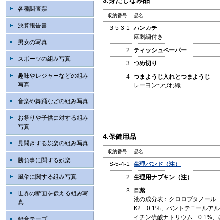
3.身だしなみ品
各種調査票
収納番号
品名
決算報告書
S-5-3-1
ハンカチ
麻刺繍付き
男女の写真
2
ティッシュペーパー
スポーツの組み写真
3
つめ切り
趣味やレジャーなどの組み
4
つまようじ入れとつまようじ
写真
レーヨンつづれ織
音楽や舞踊などの組み写真
お祭りや子供に対する組み
写真
4.保健用品
見聞きする娯楽の組み写真
収納番号
品名
勝負事に関する娯楽
S-5-4-1
生理バンド（注）
風俗に関する組み写真
2
生理用ナプキン（注）
3
目薬
世界の断面を伝える組み写
液の成分表：クロロブタノール 
真
K2 0.1%、パントテニールア
イチン硫酸ナトリウム 0.1%、
録音テープ