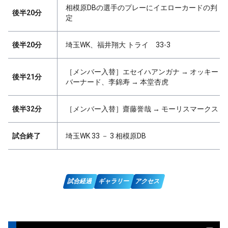
相模原DBの選手のプレーにイエローカードの判
後半20分
定
後半20分
埼玉WK、福井翔大 トライ 33-3
［メンバー入替］エセイハアンガナ → オッキー
後半21分
バーナード、李錦寿 → 本堂杏虎
後半32分
［メンバー入替］齋藤誉哉 → モーリスマークス
試合終了
埼玉WK 33 － 3 相模原DB
試合経過
ギャラリー
アクセス