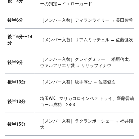
後半2分
ーの判定→イエローカード
後半6分
［メンバー入替］ディランライリー → 長田智希
後半6分〜14
［メンバー入替］リアムミッチェル → 佐藤健次
分
［メンバー入替］クレイグミラー → 稲垣啓太、
後半9分
ヴァルアサエリ愛 → リサラフィナウ
後半13分
［メンバー入替］坂手淳史 → 佐藤健次
埼玉WK、マリカコロインベテ トライ、齊藤誉哉
後半13分
ゴール成功 28-3
［メンバー入替］ラクランボーシェー → 福井翔
後半15分
大