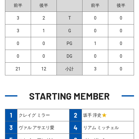
前半
後半
前半
後半
3
2
T
0
0
3
1
G
0
0
0
0
PG
1
0
0
0
DG
0
0
21
12
小計
3
0
STARTING MEMBER
1
2
★
クレイグ ミラー
坂手 淳史
3
4
ヴァル アサエリ愛
リアム ミッチェル