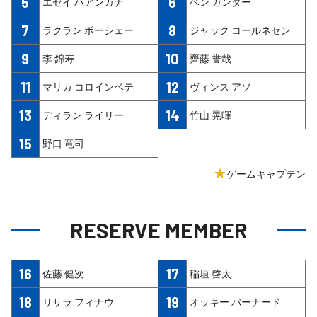
5
6
エセイ ハアンガナ
ベン ガンター
7
8
ラクラン ボーシェー
ジャック コールネセン
9
10
李 錦寿
齊藤 誉哉
11
12
マリカ コロインベテ
ヴィンス アソ
13
14
ディラン ライリー
竹山 晃暉
15
野口 竜司
★
ゲームキャプテン
RESERVE MEMBER
16
17
佐藤 健次
稲垣 啓太
18
19
リサラ フィナウ
オッキー バーナード