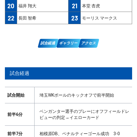
20
21
福井 翔大
本堂 杏虎
22
23
長田 智希
モーリス マークス
試合経過
ギャラリー
アクセス
試合経過
試合開始
埼玉WKボールのキックオフで前半開始
ベンガンター選手のプレーにオフフィールドレ
前半6分
ビューの判定→イエローカード
前半7分
相模原DB、ペナルティーゴール成功 3-0