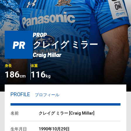
PROP
PR
クレイグ ミラー
Craig Millar
身長
体重
186
116
cm
kg
PROFILE
プロフィール
名前
クレイグ ミラー
[
Craig Millar
]
生年月日
1990年10月29日