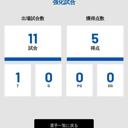
強化試合
出場試合数
獲得点数
11
5
試合
得点
1
0
0
0
T
G
PG
DG
選手一覧に戻る