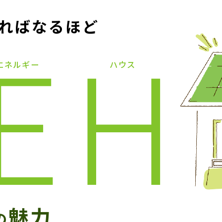
ればなるほど
E
H
魅力
の