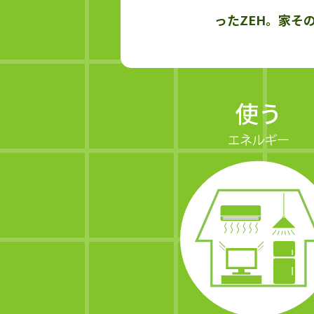
ったZEH。家そ