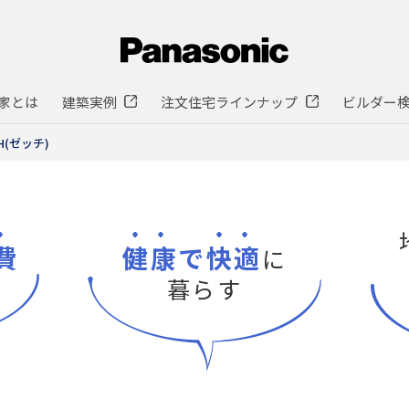
家とは
建築実例
注文住宅ラインナップ
ビルダー
H(ゼッチ)
費
健康
で
快適
に
暮らす